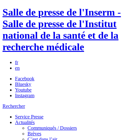
Salle de presse de l'Inserm -
Salle de presse de l'Institut
national de la santé et de la
recherche médicale
fr
en
Facebook
Bluesky
Youtube
Instagram
Rechercher
Service Presse
Actualités
Communiqués / Dossiers
Brèves
C’est dans l’air