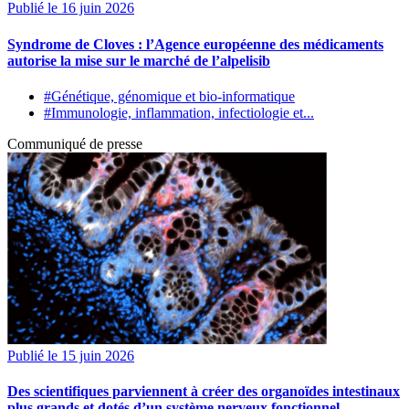
Publié le 16 juin 2026
Syndrome de Cloves : l’Agence européenne des médicaments
autorise la mise sur le marché de l’alpelisib
#Génétique, génomique et bio-informatique
#Immunologie, inflammation, infectiologie et...
Communiqué de presse
Publié le 15 juin 2026
Des scientifiques parviennent à créer des organoïdes intestinaux
plus grands et dotés d’un système nerveux fonctionnel