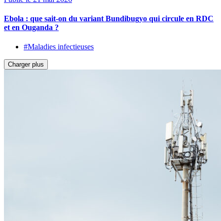
Ebola : que sait-on du variant Bundibugyo qui circule en RDC
et en Ouganda ?
#Maladies infectieuses
Charger plus