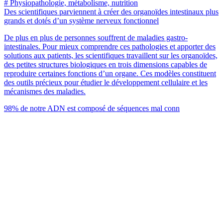
# Physiopathologie, métabolisme, nutrition
Des scientifiques parviennent à créer des organoïdes intestinaux plus
grands et dotés d’un système nerveux fonctionnel
De plus en plus de personnes souffrent de maladies gastro-
intestinales. Pour mieux comprendre ces pathologies et apporter des
solutions aux patients, les scientifiques travaillent sur les organoïdes,
des petites structures biologiques en trois dimensions capables de
reproduire certaines fonctions d’un organe. Ces modèles constituent
des outils précieux pour étudier le développement cellulaire et les
mécanismes des maladies.
98% de notre ADN est composé de séquences mal conn