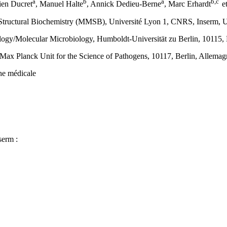
a
b
a
b,c
ien Ducret
, Manuel Halte
, Annick Dedieu-Berne
, Marc Erhardt
e
 Structural Biochemistry (MMSB), Université Lyon 1, CNRS, Inserm,
iology/Molecular Microbiology, Humboldt-Universität zu Berlin, 10115,
 Max Planck Unit for the Science of Pathogens, 10117, Berlin, Allemag
che médicale
serm :