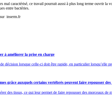
mal caractérisé, ce travail pourrait aussi à plus long terme ouvrir la v
es entre bactéries.
sur inserm.fr
der à améliorer la prise en charge
 décision lorsque celle-ci doit être rapide, en particulier lorsqu’elle pr
ismes grâce auxquels certains vertébrés peuvent faire repousser de
rer des tissus, ce qui leur permet de faire repousser des morceaux de 