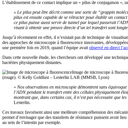
L’établissement de ce contact implique un « pilus de conjugaison », un
« Le pilus peut être décrit comme une sorte de “grappin molécu
pilus est ensuite capable de se rétracter pour établir un conta
ce pilus puisse aussi servir de tunnel par lequel passerait l’AD
visant à obtenir une preuve directe d’un tel transfert sont longt
Jusqu’à récemment en effet, il n’existait pas de technique de visualisa
des approches de microscopie à fluorescence innovantes, développées au
une première fois en 2019, quand l’équipe avait
observé en direct l’ac
Dans cette nouvelle étude, les chercheurs ont développé une technique p
bactéries physiquement distantes.
Image de microscope à fluoresce
(rouge). © Kelly Goldlust – Lesterlin LAB (MMSB, Lyon)
«
Nos observations en microscopie démontrent sans équivoque que 
l’ADN pendant le transfert entre des cellules physiquement éloi
montrant que, dans certains cas, il n’est pas nécessaire que les 
Lesterlin.
Ces travaux favorisent ainsi une meilleure compréhension des mécanis
permet d’envisager que des transferts de résistance puissent avoir lieu
au sein de l’intestin par exemple.