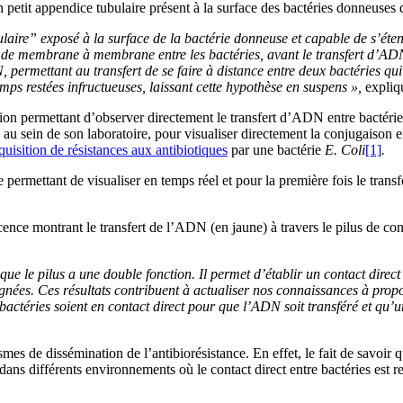
 petit appendice tubulaire présent à la surface des bactéries donneuses q
laire” exposé à la surface de la bactérie donneuse et capable de s’éten
ct de membrane à membrane entre les bactéries, avant le transfert d’ADN
N, permettant au transfert de se faire à distance entre deux bactéries qu
emps restées infructueuses, laissant cette hypothèse en suspens »,
expliq
tion permettant d’observer directement le transfert d’ADN entre bactéries
 sein de son laboratoire, pour visualiser directement la conjugaison ent
quisition de résistances aux antibiotiques
par une bactérie
E. Coli
[1]
.
ermettant de visualiser en temps réel et pour la première fois le transf
nce montrant le transfert de l’ADN (en jaune) à travers le pilus de con
le pilus a une double fonction. Il permet d’établir un contact direct e
gnées. Ces résultats contribuent à actualiser nos connaissances à prop
bactéries soient en contact direct
pour que l’ADN soit transféré et qu’un
mes de dissémination de l’antibiorésistance. En effet, le fait de savoi
 dans différents environnements où le contact direct entre bactéries est 