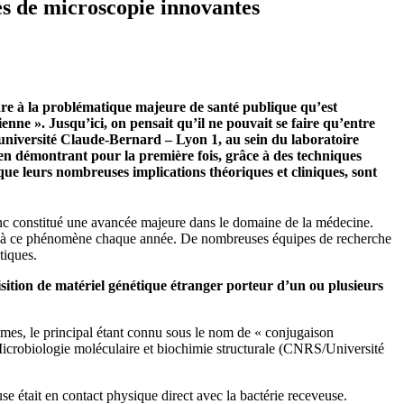
es de microscopie innovantes
dre à la problématique majeure de santé publique qu’est
nne ». Jusqu’ici, on pensait qu’il ne pouvait se faire qu’entre
’université Claude-Bernard – Lyon 1, au sein du laboratoire
 en démontrant pour la première fois, grâce à des techniques
 que leurs nombreuses implications théoriques et cliniques, sont
onc constitué une avancée majeure dans le domaine de la médecine.
iés à ce phénomène chaque année. De nombreuses équipes de recherche
tiques.
sition de matériel génétique étranger porteur d’un ou plusieurs
ismes, le principal étant connu sous le nom de « conjugaison
 Microbiologie moléculaire et biochimie structurale (CNRS/Université
e était en contact physique direct avec la bactérie receveuse.