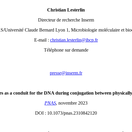
Christian Lesterlin
Directeur de recherche Inserm
iversité Claude Bernard Lyon 1, Microbiologie moléculaire et bioc
E-mail :
rf.pcbi@nilretsel.naitsirhc
Téléphone sur demande
rf.mresni@esserp
es as a conduit for the DNA during conjugation between physically
PNAS
, novembre 2023
DOI :
10.1073/pnas.2310842120