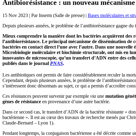
Antibiorésistance : un nouveau mécanisme 
15 Nov 2023
| Par
Inserm (Salle de presse)
|
Bases moléculaires et str
Depuis plusieurs années, le problème de l’antibiorésistance gagne d
Mieux comprendre la manière dont les bactéries acquièrent des r
l’antibiorésistance. Le principal mécanisme de dissémination de ce
bactéries en contact direct l’une avec l’autre. Dans une nouvelle
Microbiologie moléculaire et biochimie structurale, ont mis en lu
innovantes de microscopie, qu’un transfert d’ADN entre des cellule
publiés dans le journal
PNAS
.
Les antibiotiques ont permis de faire considérablement reculer la mort
Cependant, depuis plusieurs années, le problème de l’antibiorésista
s’intéressent donc désormais au sujet, ce qui a permis d’accroître cons
Ces résistances peuvent survenir par exemple
via
une
mutation géné
gènes de résistance
en provenance d’une autre bactérie.
Dans ce second cas, le transfert d’ADN de la bactérie résistante « don
bactérienne ». Il est au cœur des travaux de recherche menés par Chri
Claude-Bernard – Lyon 1).
Pendant longtemps, la conjugaison bactérienne a été décrite comme un 