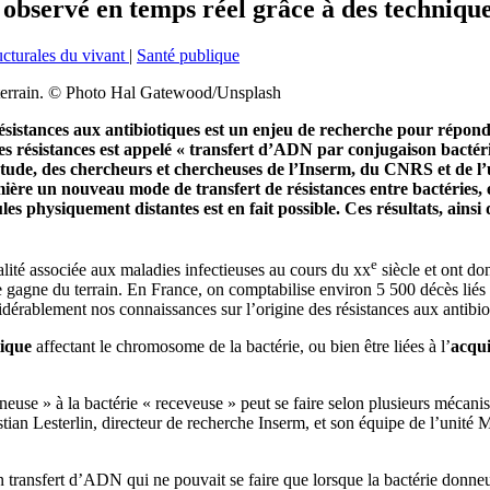
observé en temps réel grâce à des techniqu
ucturales du vivant
|
Santé publique
u terrain. © Photo Hal Gatewood/Unsplash
ésistances aux antibiotiques est un enjeu de recherche pour répon
s résistances est appelé « transfert d’ADN par conjugaison bactérie
 étude, des chercheurs et chercheuses de l’Inserm, du CNRS et de l
mière un nouveau mode de transfert de résistances entre bactéries,
s physiquement distantes est en fait possible. Ces résultats, ainsi
e
alité associée aux maladies infectieuses au cours du xx
siècle et ont d
nce gagne du terrain. En France, on comptabilise environ 5 500 décès l
idérablement nos connaissances sur l’origine des résistances aux antibio
tique
affectant le chromosome de la bactérie, ou bien être liées à l’
acqui
neuse » à la bactérie « receveuse » peut se faire selon plusieurs mécan
stian Lesterlin, directeur de recherche Inserm, et son équipe de l’unité
transfert d’ADN qui ne pouvait se faire que lorsque la bactérie donneus