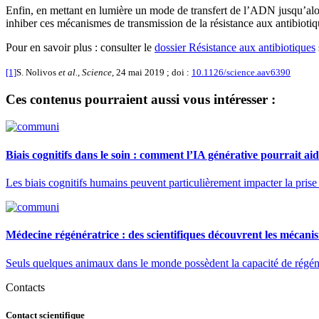
Enfin, en mettant en lumière un mode de transfert de l’ADN jusqu’alors 
inhiber ces mécanismes de transmission de la résistance aux antibiotiqu
Pour en savoir plus : consulter le
dossier Résistance aux antibiotiques
[1]
S. Nolivos
et al., Science,
24 mai 2019 ; doi :
10.1126/science.aav6390
Ces contenus pourraient aussi vous intéresser :
Biais cognitifs dans le soin : comment l’IA générative pourrait ai
Les biais cognitifs humains peuvent particulièrement impacter la prise de
Médecine régénératrice : des scientifiques découvrent les mécan
Seuls quelques animaux dans le monde possèdent la capacité de régéné
Contacts
Contact scientifique