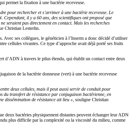
ui permet la fixation à une bactérie receveuse.
dre pour rechercher et s’arrimer à une bactérie receveuse. Le
. Cependant, il y a 60 ans, des scientifiques ont proposé que
i ne seraient pas directement en contact. Mais les recherches
ue Christian Lesterlin.
. Avec ses collègues, le généticien à l’Inserm a donc décidé d’utiliser
re cellules vivantes. Ce type d’approche avait déjà porté ses fruits
ert d’ADN à travers le pilus étendu, qui établit un contact entre deux
jugaison de la bactérie donneuse (vert) à une bactérie receveuse
ntre deux cellules, mais il peut aussi servir de conduit pour
os du transfert de résistance par conjugaison bactérienne, en
e dissémination de résistance ait lieu »,
souligne Christian
r que deux bactéries physiquement distantes peuvent échanger leur ADN
rendu plus difficile par la complexité ou la viscosité du milieu, comme