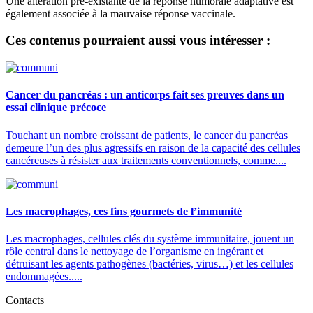
Une altération pré-existante de la réponse humorale adaptative est
également associée à la mauvaise réponse vaccinale.
Ces contenus pourraient aussi vous intéresser :
Cancer du pancréas : un anticorps fait ses preuves dans un
essai clinique précoce
Touchant un nombre croissant de patients, le cancer du pancréas
demeure l’un des plus agressifs en raison de la capacité des cellules
cancéreuses à résister aux traitements conventionnels, comme....
Les macrophages, ces fins gourmets de l’immunité
Les macrophages, cellules clés du système immunitaire, jouent un
rôle central dans le nettoyage de l’organisme en ingérant et
détruisant les agents pathogènes (bactéries, virus…) et les cellules
endommagées.....
Contacts