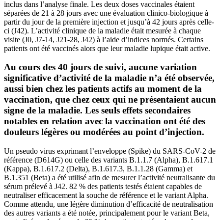
inclus dans l’analyse finale. Les deux doses vaccinales étaient
séparées de 21 à 28 jours avec une évaluation clinico-biologique à
partir du jour de la première injection et jusqu’à 42 jours après celle-
ci (J42). L’activité clinique de la maladie était mesurée à chaque
visite (J0, J7-14, J21-28, J42) à l’aide d’indices normés. Certains
patients ont été vaccinés alors que leur maladie lupique était active.
Au cours des 40 jours de suivi, aucune variation
significative d’activité de la maladie n’a été observée,
aussi bien chez les patients actifs au moment de la
vaccination, que chez ceux qui ne présentaient aucun
signe de la maladie. Les seuls effets secondaires
notables en relation avec la vaccination ont été des
douleurs légères ou modérées au point d’injection.
Un pseudo virus exprimant l’enveloppe (Spike) du SARS-CoV-2 de
référence (D614G) ou celle des variants B.1.1.7 (Alpha), B.1.617.1
(Kappa), B.1.617.2 (Delta), B.1.617.3, B.1.1.28 (Gamma) et
B.1.351 (Beta) a été utilisé afin de mesurer l’activité neutralisante du
sérum prélevé à J42. 82 % des patients testés étaient capables de
neutraliser efficacement la souche de référence et le variant Alpha.
Comme attendu, une légère diminution d’efficacité de neutralisation
des autres variants a été notée, principalement pour le variant Beta,