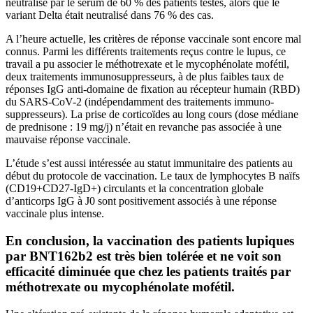
neutralisé par le sérum de 60 % des patients testés, alors que le
variant Delta était neutralisé dans 76 % des cas.
A l’heure actuelle, les critères de réponse vaccinale sont encore mal
connus. Parmi les différents traitements reçus contre le lupus, ce
travail a pu associer le méthotrexate et le mycophénolate mofétil,
deux traitements immunosuppresseurs, à de plus faibles taux de
réponses IgG anti-domaine de fixation au récepteur humain (RBD)
du SARS-CoV-2 (indépendamment des traitements immuno-
suppresseurs). La prise de corticoïdes au long cours (dose médiane
de prednisone : 19 mg/j) n’était en revanche pas associée à une
mauvaise réponse vaccinale.
L’étude s’est aussi intéressée au statut immunitaire des patients au
début du protocole de vaccination. Le taux de lymphocytes B naïfs
(CD19+CD27-IgD+) circulants et la concentration globale
d’anticorps IgG à J0 sont positivement associés à une réponse
vaccinale plus intense.
En conclusion, la vaccination des patients lupiques
par BNT162b2 est très bien tolérée et ne voit son
efficacité diminuée que chez les patients traités par
méthotrexate ou mycophénolate mofétil.