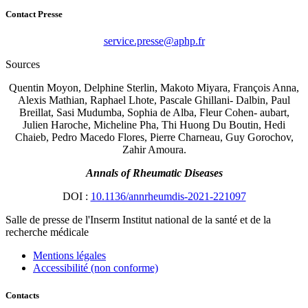
Contact Presse
rf.phpa@esserp.ecivres
Sources
Quentin Moyon, Delphine Sterlin, Makoto Miyara, François Anna,
Alexis Mathian, Raphael Lhote, Pascale Ghillani- Dalbin, Paul
Breillat, Sasi Mudumba, Sophia de Alba, Fleur Cohen- aubart,
Julien Haroche, Micheline Pha, Thi Huong Du Boutin, Hedi
Chaieb, Pedro Macedo Flores, Pierre Charneau, Guy Gorochov,
Zahir Amoura.
Annals of Rheumatic Diseases
DOI :
10.1136/annrheumdis-2021-221097
Salle de presse
de l'Inserm
Institut national de la santé et de la
recherche médicale
Mentions légales
Accessibilité (non conforme)
Contacts