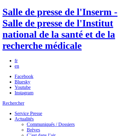
Salle de presse de l'Inserm -
Salle de presse de l'Institut
national de la santé et de la
recherche médicale
fr
en
Facebook
Bluesky
Youtube
Instagram
Rechercher
Service Presse
Actualités
Communiqués / Dossiers
Brèves
C’est dans l’air