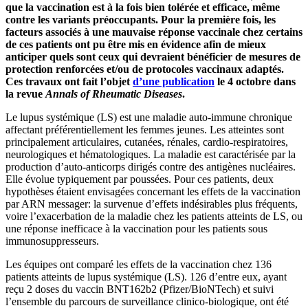
que la vaccination est à la fois bien tolérée et efficace, même
contre les variants préoccupants. Pour la première fois, les
facteurs associés à une mauvaise réponse vaccinale chez certains
de ces patients ont pu être mis en évidence afin de mieux
anticiper quels sont ceux qui devraient bénéficier de mesures de
protection renforcées et/ou de protocoles vaccinaux adaptés.
Ces travaux ont fait l’objet
d’une publication
le 4 octobre dans
la revue
Annals of Rheumatic Diseases
.
Le lupus systémique (LS) est une maladie auto-immune chronique
affectant préférentiellement les femmes jeunes. Les atteintes sont
principalement articulaires, cutanées, rénales, cardio-respiratoires,
neurologiques et hématologiques. La maladie est caractérisée par la
production d’auto-anticorps dirigés contre des antigènes nucléaires.
Elle évolue typiquement par poussées. Pour ces patients, deux
hypothèses étaient envisagées concernant les effets de la vaccination
par ARN messager: la survenue d’effets indésirables plus fréquents,
voire l’exacerbation de la maladie chez les patients atteints de LS, ou
une réponse inefficace à la vaccination pour les patients sous
immunosuppresseurs.
Les équipes ont comparé les effets de la vaccination chez 136
patients atteints de lupus systémique (LS). 126 d’entre eux, ayant
reçu 2 doses du vaccin BNT162b2 (Pfizer/BioNTech) et suivi
l’ensemble du parcours de surveillance clinico-biologique, ont été