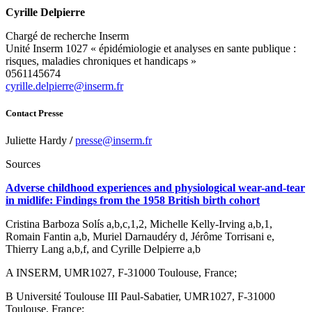
Cyrille Delpierre
Chargé de recherche Inserm
Unité Inserm 1027 « épidémiologie et analyses en sante publique :
risques, maladies chroniques et handicaps »
0561145674
rf.mresni@erreipled.elliryc
Contact Presse
Juliette Hardy
/
rf.mresni@esserp
Sources
Adverse childhood experiences and physiological wear-and-tear
in midlife: Findings from the 1958 British birth cohort
Cristina Barboza Solís a,b,c,1,2, Michelle Kelly-Irving a,b,1,
Romain Fantin a,b, Muriel Darnaudéry d, Jérôme Torrisani e,
Thierry Lang a,b,f, and Cyrille Delpierre a,b
A INSERM, UMR1027, F-31000 Toulouse, France;
B Université Toulouse III Paul-Sabatier, UMR1027, F-31000
Toulouse, France;