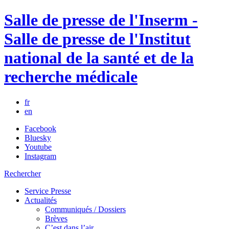
Salle de presse de l'Inserm -
Salle de presse de l'Institut
national de la santé et de la
recherche médicale
fr
en
Facebook
Bluesky
Youtube
Instagram
Rechercher
Service Presse
Actualités
Communiqués / Dossiers
Brèves
C’est dans l’air