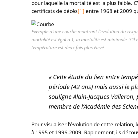
pour laquelle la mortalité est la plus faible.
certificats de décès
[1]
entre 1968 et 2009 que
Exemple d’une courbe montrant l’évolution du risque 
mortalité est égal à 1, la mortalité est minimale. S’i
température est deux fois plus élevé.
« Cette étude du lien entre temp
période (42 ans) mais aussi le pl
souligne Alain-Jacques Valleron, p
membre de l’Académie des Scien
Pour visualiser l’évolution de cette relation
à 1995 et 1996-2009. Rapidement, ils découv