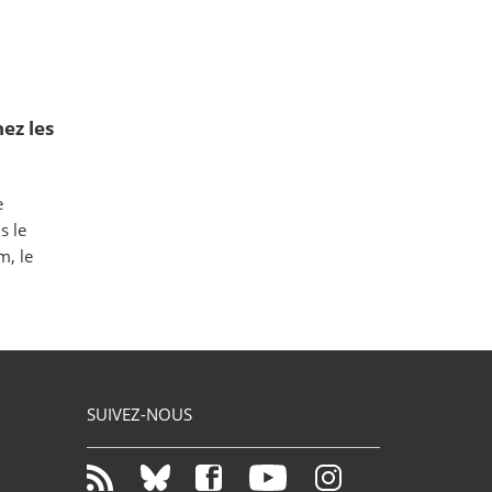
ez les
e
s le
m, le
SUIVEZ-NOUS