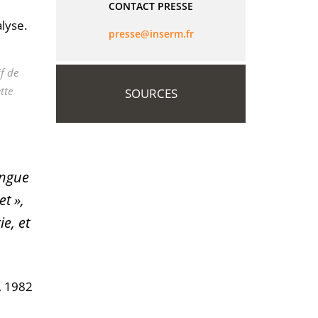
CONTACT PRESSE
lyse.
rf.mresni@esserp
f de
tte
SOURCES
ongue
t »,
e, et
1, 1982