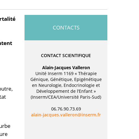
talité
CONTACTS
ntent
CONTACT SCIENTIFIQUE
Alain-Jacques Valleron
Unité Inserm 1169 « Thérapie
Génique, Génétique, Epigénétique
en Neurologie, Endocrinologie et
outre,
Développement de l’Enfant »
tat
(Inserm/CEA/Université Paris-Sud)
06.76.90.73.69
rf.mresni@norellav.seuqcaj-niala
ourbe
ture