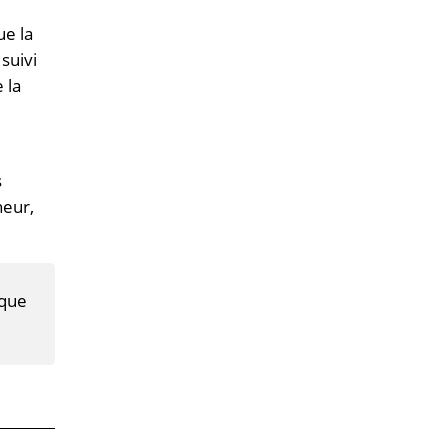
ue la
suivi
 la
s
heur,
ique