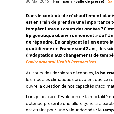
30 Mar 2015
| Par
Inserm (Salle de presse)
|
Sa
Dans le contexte de réchauffement planéta
est en train de prendre une importance to
températures au cours des années ? C’est 
Épigénétique et environnement » de l’Un
de répondre. En analysant le lien entre l
quotidienne en France sur 42 ans, les sc
d’adaptation aux changements de tempéra
Environmental Health Perspectives
.
Au cours des dernières décennies,
la hauss
les modèles climatiques prévoient que ce r
ouvre la question de nos capacités d’acclim
Lorsqu’on trace l’évolution de la mortalité e
obtenue présente une allure générale parabol
est atteint pour une valeur donnée : la
temp