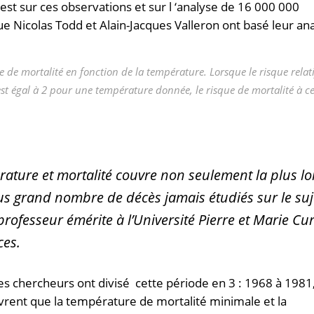
 C’est sur ces observations et sur l ‘analyse de 16 000 000
 Nicolas Todd et Alain-Jacques Valleron ont basé leur ana
de mortalité en fonction de la température. Lorsque le risque relati
l est égal à 2 pour une température donnée, le risque de mortalité à ce
érature et mortalité couvre non seulement la plus l
us grand nombre de décès jamais étudiés sur le suje
rofesseur émérite à l’Université Pierre et Marie Curi
ces.
, les chercheurs ont divisé cette période en 3 : 1968 à 198
rent que la température de mortalité minimale et la