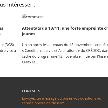
s intéresser :
es
Attentats du 13/11: une forte empreinte ch
s
jeunes
nté (DGS)
Un an après les attentats du 13 novembre, l’enquêt
dre vise à
« Conditions de vie et Aspirations » du CRÉDOC, dan
cadre du programme 13 novembre initié par l’Inser
CNRS et....
CONTACTS
Envoyez un message ou posez vos questions au
service presse de l’Inserm :