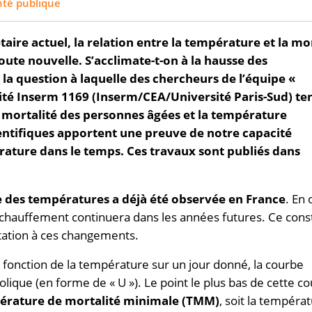
nté publique
ire actuel, la relation entre la température et la mor
ute nouvelle. S’acclimate-t-on à la hausse des
la question à laquelle des chercheurs de l’équipe «
ité Inserm 1169 (Inserm/CEA/Université Paris-Sud) te
a mortalité des personnes âgées et la température
ientifiques apportent une preuve de notre capacité
ture dans le temps. Ces travaux sont publiés dans
e des températures a déjà été observée en France
. En 
échauffement continuera dans les années futures. Ce cons
atation à ces changements.
n fonction de la température sur un jour donné, la courbe
ique (en forme de « U »). Le point le plus bas de cette c
érature de mortalité minimale (TMM)
, soit la tempéra