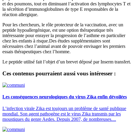
et des poumons, tout en diminuant l’activation des lymphocytes T et
la sécrétion d’immunoglobulines de type E responsables de la
réaction allergique.
Pour les chercheurs, le rôle protecteur de la vaccination, avec un
peptide hypoallergénique, est une option thérapeutique très
intéressante pour enrayer la progression de l’asthme en particulier
chez les enfants à risque.Des études supplémentaires sont
nécessaires chez l’animal avant de pouvoir envisager les premiers
essais thérapeutiques chez l’homme.
Le peptide utilisé fait l’objet d’un brevet déposé par Inserm transfert.
Ces contenus pourraient aussi vous intéresser :
Les conséquences neurologiques du virus Zika enfin dévoilées
L’infection virale Zika est toujours un problème de santé publique
mondial. Son agent pathogène est le virus Zika transmis par les
moustiques du genre Aedes. Depuis 2007, de nombreuses....