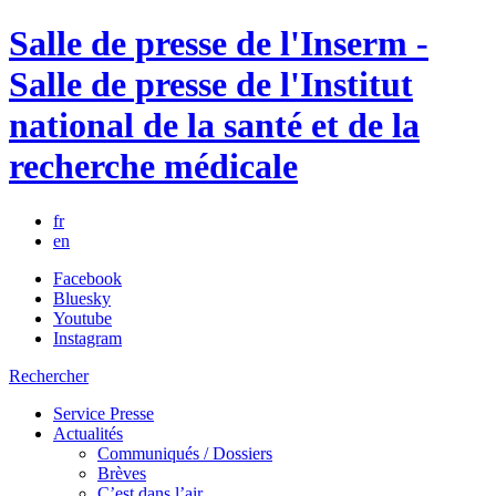
Salle de presse de l'Inserm -
Salle de presse de l'Institut
national de la santé et de la
recherche médicale
fr
en
Facebook
Bluesky
Youtube
Instagram
Rechercher
Service Presse
Actualités
Communiqués / Dossiers
Brèves
C’est dans l’air