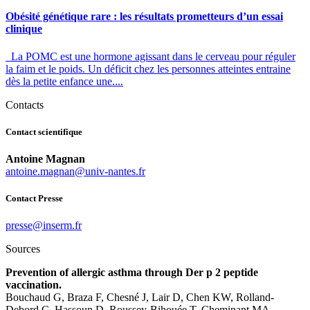
Obésité génétique rare : les résultats prometteurs d’un essai
clinique
La POMC est une hormone agissant dans le cerveau pour réguler
la faim et le poids. Un déficit chez les personnes atteintes entraine
dès la petite enfance une....
Contacts
Contact scientifique
Antoine Magnan
rf.setnan-vinu@nangam.eniotna
Contact Presse
rf.mresni@esserp
Sources
Prevention of allergic asthma through Der p 2 peptide
vaccination.
Bouchaud G, Braza F, Chesné J, Lair D, Chen KW, Rolland-
Debord C, Hassoun D, Roussey-Bihouée T, Cheminant MA,