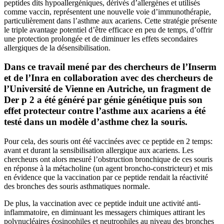
peptides dits hypoallergéniques, dérivés d’allergènes et utilisés
comme vaccin, représentent une nouvelle voie d’immunothérapie,
particulièrement dans l’asthme aux acariens. Cette stratégie présente
le triple avantage potentiel d’être efficace en peu de temps, d’offrir
une protection prolongée et de diminuer les effets secondaires
allergiques de la désensibilisation.
Dans ce travail mené par des chercheurs de l’Inserm
et de l’Inra en collaboration avec des chercheurs de
l’Université de Vienne en Autriche, un fragment de
Der p 2 a été généré par génie génétique puis son
effet protecteur contre l’asthme aux acariens a été
testé dans un modèle d’asthme chez la souris.
Pour cela, des souris ont été vaccinées avec ce peptide en 2 temps:
avant et durant la sensibilisation allergique aux acariens. Les
chercheurs ont alors mesuré l’obstruction bronchique de ces souris
en réponse à la métacholine (un agent broncho-constricteur) et mis
en évidence que la vaccination par ce peptide rendait la réactivité
des bronches des souris asthmatiques normale.
De plus, la vaccination avec ce peptide induit une activité anti-
inflammatoire, en diminuant les messagers chimiques attirant les
polynucléaires éosinophiles et neutrophiles au niveau des bronches