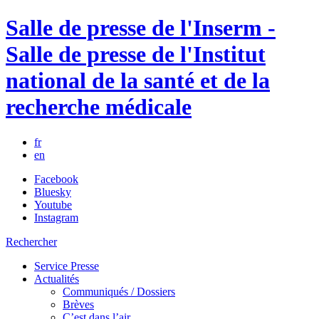
Salle de presse de l'Inserm -
Salle de presse de l'Institut
national de la santé et de la
recherche médicale
fr
en
Facebook
Bluesky
Youtube
Instagram
Rechercher
Service Presse
Actualités
Communiqués / Dossiers
Brèves
C’est dans l’air