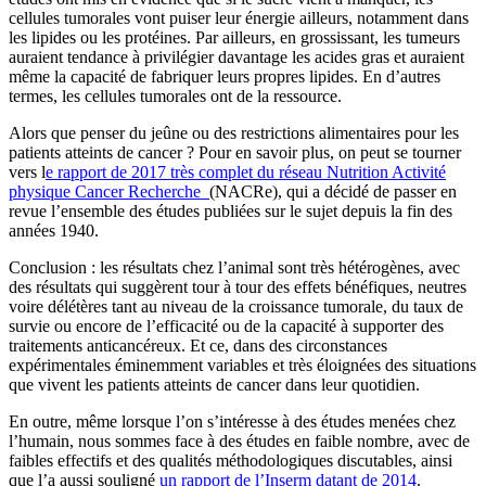
cellules tumorales vont puiser leur énergie ailleurs, notamment dans
les lipides ou les protéines.
Par ailleurs, en grossissant, les tumeurs
auraient tendance à privilégier davantage les acides gras et auraient
même la capacité de fabriquer leurs propres lipides. En d’autres
termes, les cellules tumorales ont de la ressource.
Alors que penser du jeûne ou des restrictions alimentaires pour les
patients atteints de cancer ? Pour en savoir plus, on peut se tourner
vers l
e rapport de 2017 très complet du réseau Nutrition Activité
physique Cancer Recherche
(NACRe), qui a décidé de passer en
revue l’ensemble des études publiées sur le sujet depuis la fin des
années 1940.
Conclusion : les résultats chez l’animal sont très hétérogènes, avec
des résultats qui suggèrent tour à tour des effets bénéfiques, neutres
voire délétères tant au niveau de la croissance tumorale, du taux de
survie ou encore de l’efficacité ou de la capacité à supporter des
traitements anticancéreux. Et ce, dans des circonstances
expérimentales éminemment variables et très éloignées des situations
que vivent les patients atteints de cancer dans leur quotidien.
En outre, même lorsque l’on s’intéresse à des études menées chez
l’humain, nous sommes face à des études en faible nombre, avec de
faibles effectifs et des qualités méthodologiques discutables, ainsi
que l’a aussi souligné
un rapport de l’Inserm datant de 2014
.