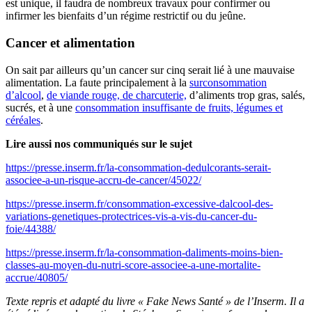
est unique, il faudra de nombreux travaux pour confirmer ou
infirmer les bienfaits d’un régime restrictif ou du jeûne.
Cancer et alimentation
On sait par ailleurs qu’un cancer sur cinq serait lié à une mauvaise
alimentation. La faute principalement à la
surconsommation
d’alcool
,
de viande rouge, de charcuterie,
d’aliments trop gras, salés,
sucrés, et à une
consommation insuffisante de fruits, légumes et
céréales
.
Lire aussi nos communiqués sur le sujet
https://presse.inserm.fr/la-consommation-dedulcorants-serait-
associee-a-un-risque-accru-de-cancer/45022/
https://presse.inserm.fr/consommation-excessive-dalcool-des-
variations-genetiques-protectrices-vis-a-vis-du-cancer-du-
foie/44388/
https://presse.inserm.fr/la-consommation-daliments-moins-bien-
classes-au-moyen-du-nutri-score-associee-a-une-mortalite-
accrue/40805/
Texte repris et adapté du livre « Fake News Santé » de l’Inserm.
Il a