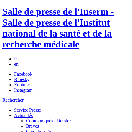
Salle de presse de l'Inserm -
Salle de presse de l'Institut
national de la santé et de la
recherche médicale
fr
en
Facebook
Bluesky
Youtube
Instagram
Rechercher
Service Presse
Actualités
Communiqués / Dossiers
Brèves
C’est dans l’air