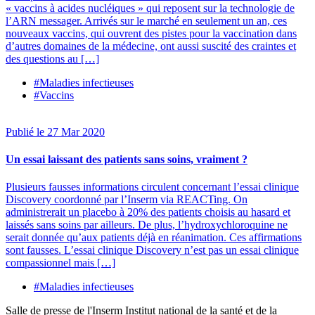
« vaccins à acides nucléiques » qui reposent sur la technologie de
l’ARN messager. Arrivés sur le marché en seulement un an, ces
nouveaux vaccins, qui ouvrent des pistes pour la vaccination dans
d’autres domaines de la médecine, ont aussi suscité des craintes et
des questions au […]
#Maladies infectieuses
#Vaccins
Publié le 27 Mar 2020
Un essai laissant des patients sans soins, vraiment ?
Plusieurs fausses informations circulent concernant l’essai clinique
Discovery coordonné par l’Inserm via REACTing. On
administrerait un placebo à 20% des patients choisis au hasard et
laissés sans soins par ailleurs. De plus, l’hydroxychloroquine ne
serait donnée qu’aux patients déjà en réanimation. Ces affirmations
sont fausses. L’essai clinique Discovery n’est pas un essai clinique
compassionnel mais […]
#Maladies infectieuses
Salle de presse
de l'Inserm
Institut national de la santé et de la