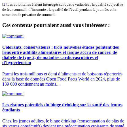
[2]
Les volontaires étaient interrogés sur quatre variables : la qualité subjective
de leur sommeil ; l’insomnie ; la qualité de l’éveil pendant la journée, et la
sensation de privation de sommeil.
Ces contenus pourraient aussi vous intéresser :
Colorants, conservateurs : trois nouvelles études pointent des
liens entre additifs alimentaires et risque accru de cancer, de
diabète de type 2, de maladies cardiovasculaires et
d’hypertension
Parmi les trois millions et demi d’aliments et de boissons répertoriés
dans la base de données Open Food Facts World en 2024, plus de
139 000 contiennent au moins....
Les risques potentiels du binge drinking sur la santé des jeunes
étudiants
Chez les jeunes adultes, le binge drinking (consommation de plus de
six verres consécutifs) devient une préoccupation croissante de santé