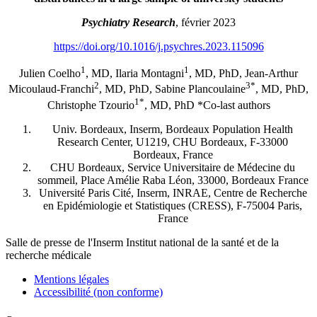
Psychiatry Research
, février 2023
https://doi.org/10.1016/j.psychres.2023.115096
1
1
Julien Coelho
, MD, Ilaria Montagni
, MD, PhD, Jean-Arthur
2
3*
Micoulaud-Franchi
, MD, PhD, Sabine Plancoulaine
, MD, PhD,
1*
Christophe Tzourio
, MD, PhD *Co-last authors
Univ. Bordeaux, Inserm, Bordeaux Population Health
Research Center, U1219, CHU Bordeaux, F-33000
Bordeaux, France
CHU Bordeaux, Service Universitaire de Médecine du
sommeil, Place Amélie Raba Léon, 33000, Bordeaux France
Université Paris Cité, Inserm, INRAE, Centre de Recherche
en Epidémiologie et Statistiques (CRESS), F-75004 Paris,
France
Salle de presse
de l'Inserm
Institut national de la santé et de la
recherche médicale
Mentions légales
Accessibilité (non conforme)