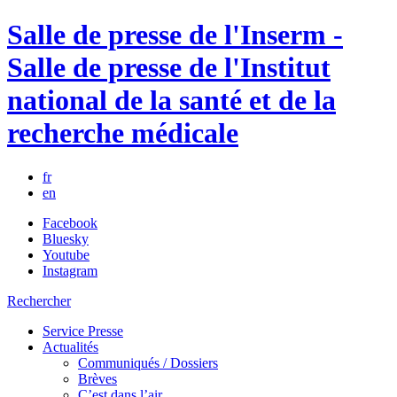
Salle de presse de l'Inserm -
Salle de presse de l'Institut
national de la santé et de la
recherche médicale
fr
en
Facebook
Bluesky
Youtube
Instagram
Rechercher
Service Presse
Actualités
Communiqués / Dossiers
Brèves
C’est dans l’air