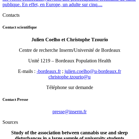
publique. En effet, en Europe, un adulte sur cinq....
Contacts
Contact scientifique
Julien Coelho et Christophe Tzourio
Centre de recherche Inserm/Université de Bordeaux
Unité 1219 – Bordeaux Population Health
E-mails :
rf.xuaedrob-
;
rf.xuaedrob-u@ohleoc.neiluj
u@oiruozt.ehpotsirhc
Téléphone sur demande
Contact Presse
rf.mresni@esserp
Sources
Study of the association between cannabis use and sleep
disturbances in a large sample of university students