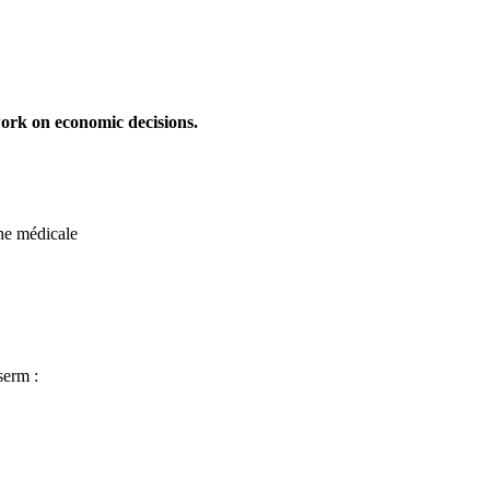
ork on economic decisions.
che médicale
serm :