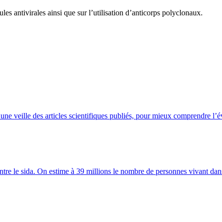
s antivirales ainsi que sur l’utilisation d’anticorps polyclonaux.
veille des articles scientifiques publiés, pour mieux comprendre l’évol
tre le sida. On estime à 39 millions le nombre de personnes vivant dan