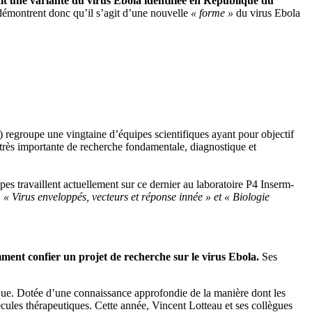
ait une variante du virus Ebola identifiée en République du
démontrent donc qu’il s’agit d’une nouvelle
« forme »
du virus Ebola
 regroupe une vingtaine d’équipes scientifiques ayant pour objectif
e très importante de recherche fondamentale, diagnostique et
es travaillent actuellement sur ce dernier au laboratoire P4 Inserm-
, « Virus enveloppés, vecteurs et réponse innée » et « Biologie
ment confier un projet de recherche sur le virus Ebola.
Ses
que. Dotée d’une connaissance approfondie de la manière dont les
olécules thérapeutiques. Cette année, Vincent Lotteau et ses collègues