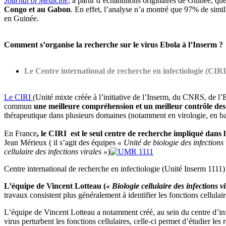
Journal of Medicine
,
à partir d’échantillons originaires de Guinée, que
Congo et au Gabon
. En effet, l’analyse n’a montré que 97% de simi
en Guinée.
Comment s’organise la recherche sur le virus Ebola à l’Inserm ?
Le Centre international de recherche en infectiologie (CIR
Le CIRI
(Unité mixte créée à l’initiative de l’Inserm, du CNRS, de l
commun
une meilleure compréhension et un meilleur contrôle des
thérapeutique dans plusieurs domaines (notamment en virologie, en b
En France
, le CIRI est le seul centre de recherche impliqué dans 
Jean Mérieux ( il s’agit des équipes
« Unité de biologie des infections
cellulaire des infections virales »
)
Centre international de recherche en infectiologie (Unité Inserm 111
L’équipe de Vincent Lotteau (
« Biologie cellulaire des infections vi
travaux consistent plus généralement à identifier les fonctions cellulai
L’équipe de Vincent Lotteau a notamment créé, au sein du centre d’in
virus perturbent les fonctions cellulaires, celle-ci permet d’étudier le