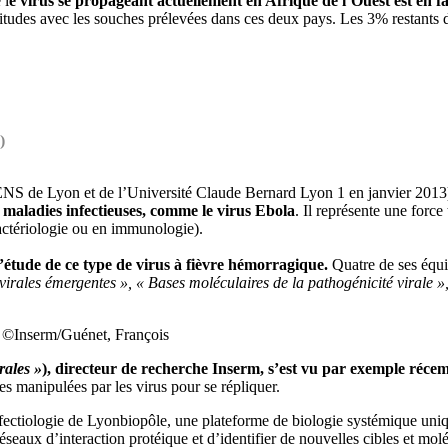
 l
e virus se propageant actuellement en Afrique de l’Ouest est en f
litudes avec les souches prélevées dans ces deux pays. Les 3% restants 
I)
’ENS de Lyon et de l’Université Claude Bernard Lyon 1 en janvier 2013)
 maladies infectieuses, comme le virus Ebola
. Il représente une forc
actériologie ou en immunologie).
l’étude de ce type de virus à fièvre hémorragique.
Quatre de ses équip
 virales émergentes », « Bases moléculaires de la pathogénicité virale »
1) ©Inserm/Guénet, François
rales »
), directeur de recherche Inserm, s’est vu par exemple récem
res manipulées par les virus pour se répliquer.
fectiologie de Lyonbiopôle, une plateforme de biologie systémique uni
s réseaux d’interaction protéique et d’identifier de nouvelles cibles et m