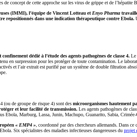
s de concept de cette approche sur les virus de grippe et de l’hépatite B
tieuses (IMMI), l’équipe de Vincent Lotteau et
Enyo Pharma
travaill
tre repositionnés dans une indication thérapeutique contre Ebola.
U
 confinement dédié à l’étude des agents pathogènes de classe 4.
Le 
tenu en surpression pour les protéger de toute contamination. Le labora
tivés et l’air extrait est purifié par un système de double filtration abs
ope.
4 (ou de groupe de risque 4) sont des
microorganismes hautement path
téger et leur facilité de transmission.
Les agents pathogènes de class
irus Ebola, Marburg, Lassa, Junin, Machupo, Guanarito, Sabia, Crimée
uropéen
« EMP4 »
, coordonné par des chercheurs allemands. Dans ce 
 d’Ebola. Six spécialistes des maladies infectieuses dangereuses du
projet