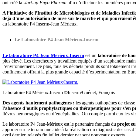
ont créé la
start-up
Enyo Pharma
afin d’effectuer les premières preuve
A l’initiative de l’Institut de Microbiologies et de Maladies Infec
déjà d’une autorisation de mise sur le marché et qui pourraient ê
au laboratoire P4 Inserm-Jean Mérieux.
Le Laboratoire P4 Jean Mérieux-Inserm
Le laboratoire P4 Jean Mérieux-Inserm
est un
laboratoire de haut
plus élevé. Les chercheurs y travaillent équipés d’un scaphandre main
l’environnement. De plus, tous les déchets produits sont totalement inac
confinement offrant la plus grande capacité d’expérimentation en Eur
Laboratoire P4 Mérieux-Inserm ©Inserm/Guénet, François
Des agents hautement pathogènes :
les agents pathogènes de classe 
l’absence d’outils prophylactiques ou thérapeutiques pour s’en pro
fièvres hémorragiques ou d’encéphalites. On compte parmi eux les v
Le laboratoire P4 Jean-Mérieux est le partenaire français du
projet e
apporter sur le terrain une aide à la réalisation du diagnostic des cas
avril dernier, relayés fin juillet dernier par sept nouveaux experts.