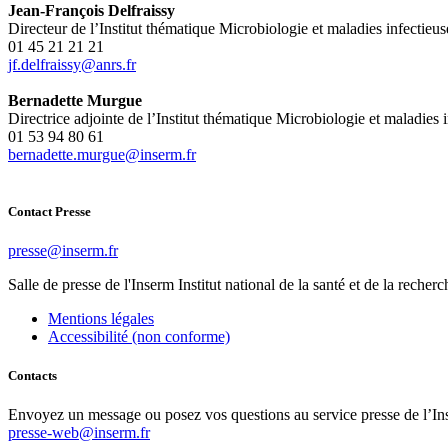
Jean-François Delfraissy
Directeur de l’Institut thématique Microbiologie et maladies infectie
01 45 21 21 21
rf.srna@yssiarfled.fj
Bernadette Murgue
Directrice adjointe de l’Institut thématique Microbiologie et maladies
01 53 94 80 61
rf.mresni@eugrum.ettedanreb
Contact Presse
rf.mresni@esserp
Salle de presse
de l'Inserm
Institut national de la santé et de la recher
Mentions légales
Accessibilité (non conforme)
Contacts
Envoyez un message ou posez vos questions au service presse de l’In
presse-web@inserm.fr