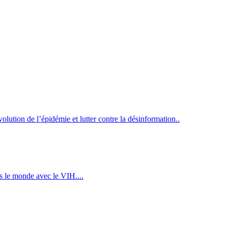
ution de l’épidémie et lutter contre la désinformation..
s le monde avec le VIH....