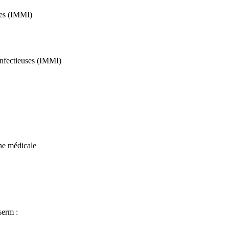
uses (IMMI)
 infectieuses (IMMI)
che médicale
serm :