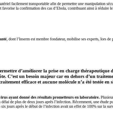
 matériel facilement transportable afin de permettre une manipulation séc
t favorise la confirmation des cas d’Ebola, contribuant ainsi à réduire
santé
, dont l’Inserm est membre fondateur, mobilise ses experts, lors de p
ermettre d’améliorer la prise en charge thérapeutique de
’hôte. C’est un besoin majeur car en dehors d’un trait
 traitement efficace et aucune molécule n’a été testée e
 virus ayant donné des résultats prometteurs en laboratoire.
Plusieur
 un délai de plus de deux jours après l’infection. Récemment, une étude
six jours après le début de l’infection avait un effet de 100% sur la su