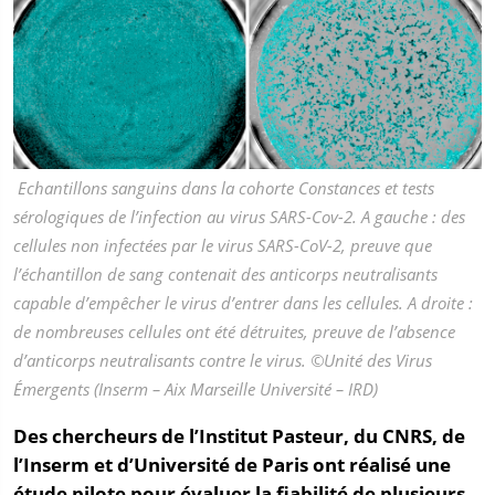
Echantillons sanguins dans la cohorte Constances et tests
sérologiques de l’infection au virus SARS-Cov-2. A gauche : des
cellules non infectées par le virus SARS-CoV-2, preuve que
l’échantillon de sang contenait des anticorps neutralisants
capable d’empêcher le virus d’entrer dans les cellules. A droite :
de nombreuses cellules ont été détruites, preuve de l’absence
d’anticorps neutralisants contre le virus. ©Unité des Virus
Émergents (Inserm – Aix Marseille Université – IRD)
Des chercheurs de l’Institut Pasteur, du CNRS, de
l’Inserm et d’Université de Paris ont réalisé une
étude pilote pour évaluer la fiabilité de plusieurs