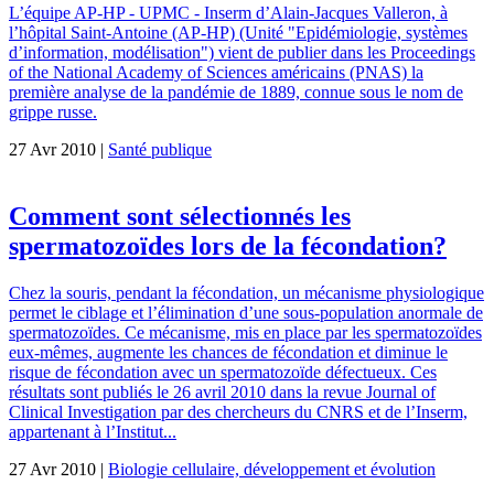
L’équipe AP-HP - UPMC - Inserm d’Alain-Jacques Valleron, à
l’hôpital Saint-Antoine (AP-HP) (Unité "Epidémiologie, systèmes
d’information, modélisation") vient de publier dans les Proceedings
of the National Academy of Sciences américains (PNAS) la
première analyse de la pandémie de 1889, connue sous le nom de
grippe russe.
27 Avr 2010 |
Santé publique
Comment sont sélectionnés les
spermatozoïdes lors de la fécondation?
Chez la souris, pendant la fécondation, un mécanisme physiologique
permet le ciblage et l’élimination d’une sous-population anormale de
spermatozoïdes. Ce mécanisme, mis en place par les spermatozoïdes
eux-mêmes, augmente les chances de fécondation et diminue le
risque de fécondation avec un spermatozoïde défectueux. Ces
résultats sont publiés le 26 avril 2010 dans la revue Journal of
Clinical Investigation par des chercheurs du CNRS et de l’Inserm,
appartenant à l’Institut...
27 Avr 2010 |
Biologie cellulaire, développement et évolution