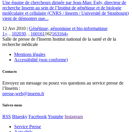
Une équipe de chercheurs dirigée par Jean-Marc Egly, directeur de
recherche Inserm au sein de l’Institut de génétique et de biologie
moléculaire et cellulaire (CNRS / Inserm / Université de Strasbourg)
vient de démontrer que...
12 Avr 2010 |
Génétique, génomique et bio-informatique
1
«
…
10
20
30
…
160
161
162
163
164
»
Salle de presse
de l'Inserm
Institut national de la santé et de la
recherche médicale
Mentions légales
Accessibilité (non conforme)
Contacts
Envoyez un message ou posez vos questions au service presse de
l’Inserm :
presse-web@inserm.fr
Suivez-nous
RSS
Bluesky
Facebook
Youtube
Instagram
Service Presse
Actualités