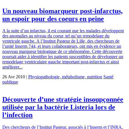
Un nouveau biomarqueur post-infarctus,
un espoir pour des coeurs en peine
A la suite d’un infarctus, il est courant que les malades développent
des anomalies au niveau du coeur, tel qu’un remodelage du
ventricule gauche. A l’Institut Pasteur de Lille, des chercheurs de
l’unité Inserm 744, et leurs collaborateurs, ont mis en évidence un
nouveau marqueur biologique de ce phénomène. Cette découverte
pourrait aider à identifier les patients susceptibles de développer un
remodelage ventriculaire gauche important post-infarctus et ainsi
améliorer...
26 Avr 2010 |
Physiopathologie, métabolisme, nutrition
Santé
publique
Découverte d’une stratégie insoupçonnée
utilisée par la bactérie Listeria lors de
l’infection
Des chercheurs de l’Institut Pasteur, associés à l’Inserm et l’INRA,