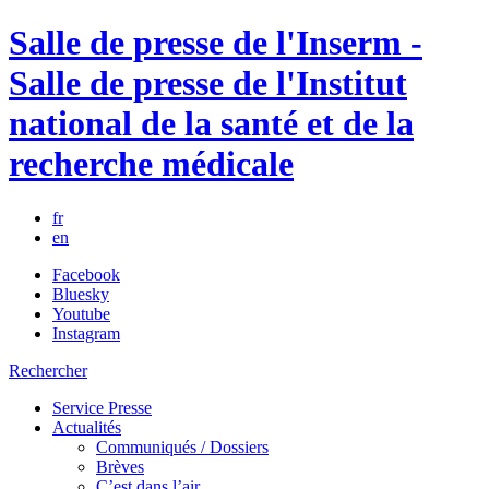
Salle de presse de l'Inserm -
Salle de presse de l'Institut
national de la santé et de la
recherche médicale
fr
en
Facebook
Bluesky
Youtube
Instagram
Rechercher
Service Presse
Actualités
Communiqués / Dossiers
Brèves
C’est dans l’air