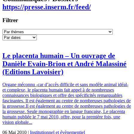
https://presse.inserm.fr/feed/
Filtrer
Le placenta humain – Un ouvrage de
Danièle Evain-Brion et André Malassiné
(Editions Lavoisier)
Organe méconnu -car d’accès difficile et sans modèle animal idéal-
et complexe, le placenta humain fait appel à de nombreuses
connaissances biologiques et offre des spécificités remarquables
fascinantes. Il est également au centre de nombreuses pathologies de
la grossesse.Il est également au centre de nombreuses pathologies de
la grossesse. Seule monographie en langue française, Le placenta
humain publiée le 7 mai 2010, offre, pour la première fois, une
vision globale...
06 Mai 2010 |
Institutionnel et évènementiel