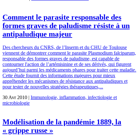
Comment le parasite responsable des
formes graves de paludisme résiste à un
antipaludique majeur
Des chercheurs du CNRS, de l’Inserm et du CHU de Toulouse
viennent de démontrer comment le parasite Plasmodium falciparum,
responsable des formes graves de paludisme, est capable de
contourner l'action de l’artémisinine et de ses dérivés, qui figurent
aujourd’hui parmi les médicaments phares pour traiter cette maladie.
Cette étude fournit des informations majeures pour mieux
appréhender les mécanismes de résistance aux antipaludiques et
pour tester de nouvelles stratégies thérapeutiques,...
30 Avr 2010 |
Immunologie, inflammation, infectiologie et
microbiologie
Modélisation de la pandémie 1889, la
« grippe russe »