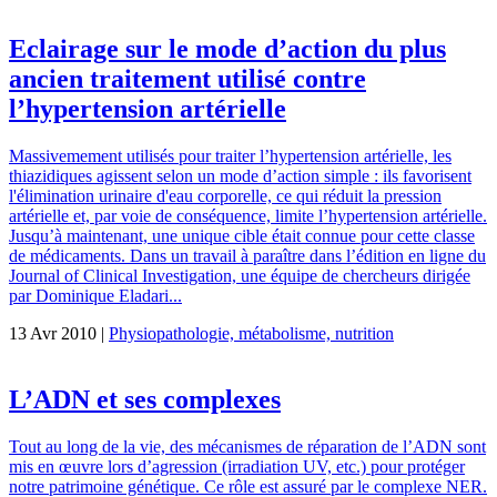
Eclairage sur le mode d’action du plus
ancien traitement utilisé contre
l’hypertension artérielle
Massivemement utilisés pour traiter l’hypertension artérielle, les
thiazidiques agissent selon un mode d’action simple : ils favorisent
l'élimination urinaire d'eau corporelle, ce qui réduit la pression
artérielle et, par voie de conséquence, limite l’hypertension artérielle.
Jusqu’à maintenant, une unique cible était connue pour cette classe
de médicaments. Dans un travail à paraître dans l’édition en ligne du
Journal of Clinical Investigation, une équipe de chercheurs dirigée
par Dominique Eladari...
13 Avr 2010 |
Physiopathologie, métabolisme, nutrition
L’ADN et ses complexes
Tout au long de la vie, des mécanismes de réparation de l’ADN sont
mis en œuvre lors d’agression (irradiation UV, etc.) pour protéger
notre patrimoine génétique. Ce rôle est assuré par le complexe NER.