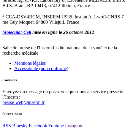
Strasbourg, CNRS, Laboratory of Excellence MEDALIS, ESBS,
Bd S. Brant, BP 10413, 67412 Illkirch, France
3
CEA-DSV-iRCM, INSERM U935. Institut A. Lwoff-CNRS 7
rue Guy Moquet, 94800 Villejuif, France
Molecular Cell
mise en ligne le 26 octobre 2012
Salle de presse
de l'Inserm
Institut national de la santé et de la
recherche médicale
Mentions légales
Accessibilité (non conforme)
Contacts
Envoyez un message ou posez vos questions au service presse de
l’Inserm :
presse-web@inserm.fr
Suivez-nous
RSS
Bluesky
Facebook
Youtube
Instagram