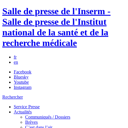
Salle de presse de l'Inserm -
Salle de presse de l'Institut
national de la santé et de la
recherche médicale
fr
en
Facebook
Bluesky
Youtube
Instagram
Rechercher
Service Presse
Actualités
Communiqués / Dossiers
Brèves
C’est dans l’air