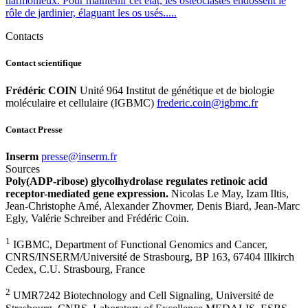
harmonieux. Pour maintenir cet état, les ostéoclastes endossent le
rôle de jardinier, élaguant les os usés.....
Contacts
Contact scientifique
Frédéric COIN
Unité 964 Institut de génétique et de biologie
moléculaire et cellulaire (IGBMC)
rf.cmbgi@nioc.cirederf
Contact Presse
Inserm
rf.mresni@esserp
Sources
Poly(ADP-ribose) glycolhydrolase regulates retinoic acid
receptor-mediated gene expression.
Nicolas Le May, Izam Iltis,
Jean-Christophe Amé, Alexander Zhovmer, Denis Biard, Jean-Marc
Egly, Valérie Schreiber and Frédéric Coin.
1
IGBMC, Department of Functional Genomics and Cancer,
CNRS/INSERM/Université de Strasbourg, BP 163, 67404 Illkirch
Cedex, C.U. Strasbourg, France
2
UMR7242 Biotechnology and Cell Signaling, Université de