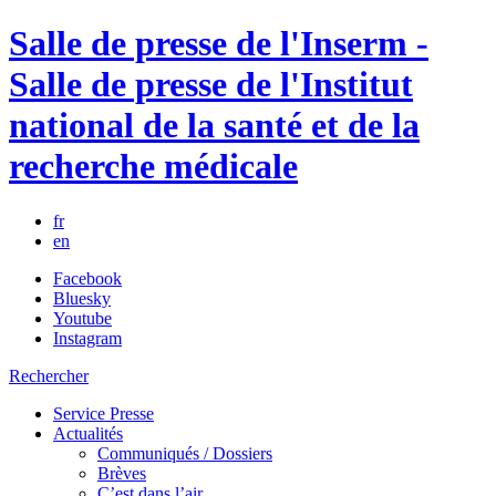
Salle de presse de l'Inserm -
Salle de presse de l'Institut
national de la santé et de la
recherche médicale
fr
en
Facebook
Bluesky
Youtube
Instagram
Rechercher
Service Presse
Actualités
Communiqués / Dossiers
Brèves
C’est dans l’air