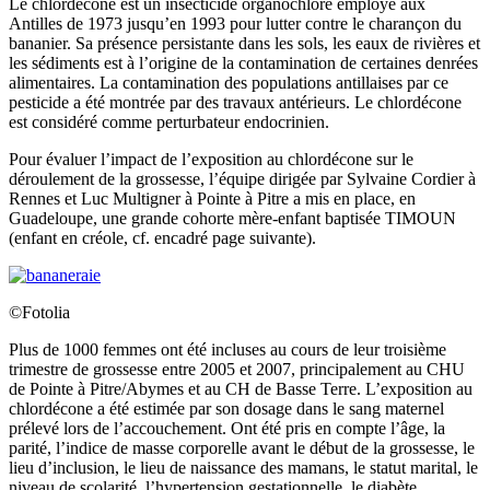
Le chlordécone est un insecticide organochloré employé aux
Antilles de 1973 jusqu’en 1993 pour lutter contre le charançon du
bananier. Sa présence persistante dans les sols, les eaux de rivières et
les sédiments est à l’origine de la contamination de certaines denrées
alimentaires. La contamination des populations antillaises par ce
pesticide a été montrée par des travaux antérieurs. Le chlordécone
est considéré comme perturbateur endocrinien.
Pour évaluer l’impact de l’exposition au chlordécone sur le
déroulement de la grossesse, l’équipe dirigée par Sylvaine Cordier à
Rennes et Luc Multigner à Pointe à Pitre a mis en place, en
Guadeloupe, une grande cohorte mère-enfant baptisée TIMOUN
(enfant en créole, cf. encadré page suivante).
©Fotolia
Plus de 1000 femmes ont été incluses au cours de leur troisième
trimestre de grossesse entre 2005 et 2007, principalement au CHU
de Pointe à Pitre/Abymes et au CH de Basse Terre. L’exposition au
chlordécone a été estimée par son dosage dans le sang maternel
prélevé lors de l’accouchement. Ont été pris en compte l’âge, la
parité, l’indice de masse corporelle avant le début de la grossesse, le
lieu d’inclusion, le lieu de naissance des mamans, le statut marital, le
niveau de scolarité, l’hypertension gestationnelle, le diabète