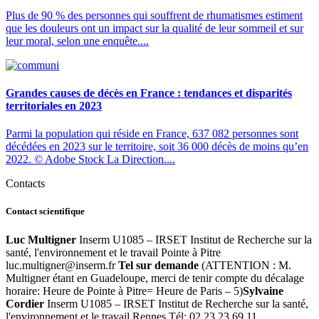
Plus de 90 % des personnes qui souffrent de rhumatismes estiment
que les douleurs ont un impact sur la qualité de leur sommeil et sur
leur moral, selon une enquête....
Grandes causes de décès en France : tendances et disparités
territoriales en 2023
Parmi la population qui réside en France, 637 082 personnes sont
décédées en 2023 sur le territoire, soit 36 000 décès de moins qu’en
2022. © Adobe Stock La Direction....
Contacts
Contact scientifique
Luc Multigner
Inserm U1085 – IRSET Institut de Recherche sur la
santé, l'environnement et le travail Pointe à Pitre
rf.mresni@rengitlum.cul
Tel sur demande
(ATTENTION : M.
Multigner étant en Guadeloupe, merci de tenir compte du décalage
horaire: Heure de Pointe à Pitre= Heure de Paris – 5)
Sylvaine
Cordier
Inserm U1085 – IRSET Institut de Recherche sur la santé,
l'environnement et le travail Rennes Tél: 02 23 23 69 11