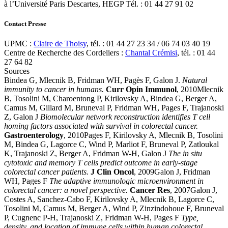
à l’Université Paris Descartes, HEGP Tél. : 01 44 27 91 02
Contact Presse
UPMC :
Claire de Thoisy
, tél. : 01 44 27 23 34 / 06 74 03 40 19
Centre de Recherche des Cordeliers :
Chantal Crémisi
, tél. : 01 44
27 64 82
Sources
Bindea G, Mlecnik B, Fridman WH, Pagès F, Galon J.
Natural
immunity to cancer in humans.
Curr Opin Immunol
, 2010Mlecnik
B, Tosolini M, Charoentong P, Kirilovsky A, Bindea G, Berger A,
Camus M, Gillard M, Bruneval P, Fridman WH, Pages F, Trajanoski
Z, Galon J
Biomolecular network reconstruction identifies T cell
homing factors associated with survival in colorectal cancer.
Gastroenterology
, 2010Pages F, Kirilovsky A, Mlecnik B, Tosolini
M, Bindea G, Lagorce C, Wind P, Marliot F, Bruneval P, Zatloukal
K, Trajanoski Z, Berger A, Fridman W-H, Galon J
The in situ
cytotoxic and memory T cells predict outcome in early-stage
colorectal cancer patients.
J Clin Oncol
, 2009Galon J, Fridman
WH, Pages F
The adaptive immunologic microenvironment in
colorectal cancer: a novel perspective.
Cancer Res
, 2007Galon J,
Costes A, Sanchez-Cabo F, Kirilovsky A, Mlecnik B, Lagorce C,
Tosolini M, Camus M, Berger A, Wind P, Zinzindohoue F, Bruneval
P, Cugnenc P-H, Trajanoski Z, Fridman W-H, Pages F
Type,
density, and location of immune cells within human colorectal