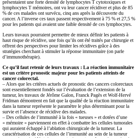
présentaient une forte densité de lymphocytes T cytotoxiques et
lymphocytes T mémoires, ont vu leur cancer récidiver et plus de 85
% de ces malades ont survécu, cinq ans après la découverte du
cancer. A l’inverse ces taux passent respectivement à 75 % et 27,5 %
pour les patients qui avaient une faible densité de ces lymphocytes.
Leurs travaux pourraient permettre de mieux définir les patients à
haut risque de récidive, une fois qu’ils ont été traités par chirurgie et
offrent des perspectives pour limiter les récidives grâce à des
stratégies cherchant à stimuler la réponse immunitaire (on parle
d’immunothérapie).
Ce qu’il faut retenir de leurs travaux :
La réaction immunitaire
est un critère pronostic majeur pour les patients atteints de
cancer colorectal.
– Alors que les critères actuels de pronostic des cancers colorectaux
sont essentiellement fondés sur l’évaluation de l’extension de la
tumeur, les travaux de Jérôme Galon, Franck Pagès et Wolf-Hervé
Fridman démontrent en fait que la qualité de la réaction immunitaire
dans la tumeur représente le paramètre le plus déterminant pour la
survie et l’absence de récidive des malades.
– Des cellules de l’immunité à la fois « tueuses » et dotées d’une
« mémoire » parviennent en effet à combattre les cellules tumorales
qui auraient échappé à l’ablation chirurgicale de la tumeur. La
caractérisation de ces cellules de l’immunité au sein de la tumeur