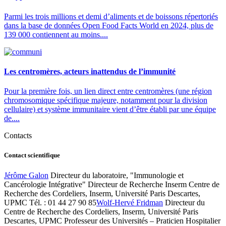
Parmi les trois millions et demi d’aliments et de boissons répertoriés
dans la base de données Open Food Facts World en 2024, plus de
139 000 contiennent au moins....
Les centromères, acteurs inattendus de l’immunité
Pour la première fois, un lien direct entre centromères (une région
chromosomique spécifique majeure, notamment pour la division
cellulaire) et système immunitaire vient d’être établi par une équipe
de....
Contacts
Contact scientifique
Jérôme Galon
Directeur du laboratoire, "Immunologie et
Cancérologie Intégrative" Directeur de Recherche Inserm Centre de
Recherche des Cordeliers, Inserm, Université Paris Descartes,
UPMC Tél. : 01 44 27 90 85
Wolf-Hervé Fridman
Directeur du
Centre de Recherche des Cordeliers, Inserm, Université Paris
Descartes, UPMC Professeur des Universités – Praticien Hospitalier