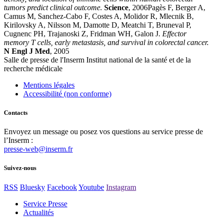
tumors predict clinical outcome.
Science
, 2006Pagès F, Berger A,
Camus M, Sanchez-Cabo F, Costes A, Molidor R, Mlecnik B,
Kirilovsky A, Nilsson M, Damotte D, Meatchi T, Bruneval P,
Cugnenc PH, Trajanoski Z, Fridman WH, Galon J.
Effector
memory T cells, early metastasis, and survival in colorectal cancer.
N Engl J Med
, 2005
Salle de presse
de l'Inserm
Institut national de la santé et de la
recherche médicale
Mentions légales
Accessibilité (non conforme)
Contacts
Envoyez un message ou posez vos questions au service presse de
l’Inserm :
presse-web@inserm.fr
Suivez-nous
RSS
Bluesky
Facebook
Youtube
Instagram
Service Presse
Actualités