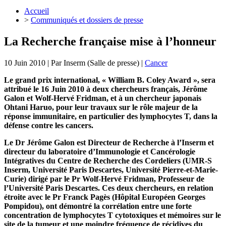
Accueil
>
Communiqués et dossiers de presse
La Recherche française mise à l’honneur
10 Juin 2010
| Par
Inserm (Salle de presse)
|
Cancer
Le grand prix international, « William B. Coley Award », sera
attribué le 16 Juin 2010 à deux chercheurs français, Jérôme
Galon et Wolf-Hervé Fridman, et à un chercheur japonais
Ohtani Haruo, pour leur travaux sur le rôle majeur de la
réponse immunitaire, en particulier des lymphocytes T, dans la
défense contre les cancers.
Le Dr Jérôme Galon est Directeur de Recherche à l’Inserm et
directeur du laboratoire d’Immunologie et Cancérologie
Intégratives du Centre de Recherche des Cordeliers (UMR-S
Inserm, Université Paris Descartes, Université Pierre-et-Marie-
Curie) dirigé par le Pr Wolf-Hervé Fridman, Professeur de
l’Université Paris Descartes. Ces deux chercheurs, en relation
étroite avec le Pr Franck Pagès (Hôpital Européen Georges
Pompidou), ont démontré la corrélation entre une forte
concentration de lymphocytes T cytotoxiques et mémoires sur le
site de la tumeur et une moindre fréquence de récidives du