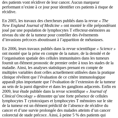
des patients vont récidiver de leur cancer. Aucun marqueur
performant n’existe à ce jour pour identifier ces patients à risque de
récidive.
En 2005, les travaux des chercheurs publiés dans la revue
« The
New England Journal of Medicine »
ont montré le rôle prépondérant
joué par une population de lymphocytes T effecteur-mémoires au
niveau du site de la tumeur pour contrôler des événements
d’invasions précoces aboutissant à l’apparition de métastases.
En 2006, leurs travaux publiés dans la revue scientifique
« Science »
ont montré que la prise en compte de la nature, de la densité et de
l’organisation spatiale des cellules immunitaires dans les tumeurs
fournit un élément pronostic de premier ordre à tous les stades de la
maladie. Ainsi, les analyses statistiques prenant en compte de
multiples variables dont celles actuellement utilisées dans la pratique
clinique révèlent que l’évaluation de ce critère immunologique
apparaît plus importante que l’évaluation de l’extension de la tumeur
au sein de la paroi digestive et dans les ganglions adjacents. Enfin en
2009, leur étude publiée dans la revue scientifique
« Journal of
Clinical Oncology »
démontre qu’une forte présence de cellules
lymphocytes T cytotoxiques et lymphocytes T mémoires sur le site
de la tumeur est un élément prédictif de l’absence de récidive du
cancer et d’une survie prolongée des malades atteints d’un cancer
colorectal de stade précoce. Ainsi, à peine 5 % des patients qui