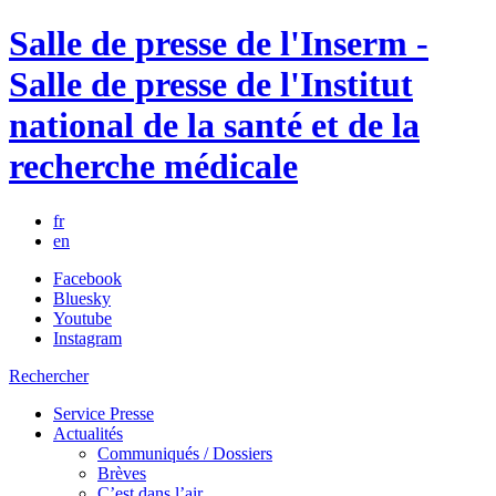
Salle de presse de l'Inserm -
Salle de presse de l'Institut
national de la santé et de la
recherche médicale
fr
en
Facebook
Bluesky
Youtube
Instagram
Rechercher
Service Presse
Actualités
Communiqués / Dossiers
Brèves
C’est dans l’air