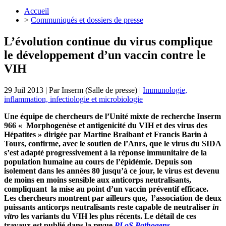
Accueil
>
Communiqués et dossiers de presse
L’évolution continue du virus complique
le développement d’un vaccin contre le
VIH
29 Juil 2013
| Par
Inserm (Salle de presse)
|
Immunologie,
inflammation, infectiologie et microbiologie
Une équipe de chercheurs de l’Unité mixte de recherche Inserm
966 « Morphogenèse et antigenicité du VIH et des virus des
Hépatites » dirigée par Martine Braibant et Francis Barin à
Tours, confirme, avec le soutien de l’Anrs, que le virus du SIDA
s’est adapté progressivement à la réponse immunitaire de la
population humaine au cours de l’épidémie. Depuis son
isolement dans les années 80 jusqu’à ce jour, le virus est devenu
de moins en moins sensible aux anticorps neutralisants,
compliquant la mise au point d’un vaccin préventif efficace.
Les chercheurs montrent par ailleurs que, l’association de deux
puissants anticorps neutralisants reste capable de neutraliser
in
vitro
les variants du VIH les plus récents. Le détail de ces
travaux est publié dans la revue
PLoS Pathogens
.