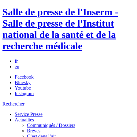
Salle de presse de l'Inserm -
Salle de presse de l'Institut
national de la santé et de la
recherche médicale
fr
en
Facebook
Bluesky
Youtube
Instagram
Rechercher
Service Presse
Actualités
Communiqués / Dossiers
Brèves
C’est dans l’air