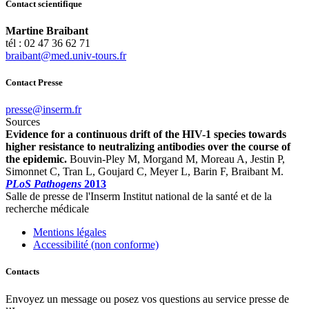
Contact scientifique
Martine Braibant
tél : 02 47 36 62 71
rf.sruot-vinu.dem@tnabiarb
Contact Presse
rf.mresni@esserp
Sources
Evidence for a continuous drift of the HIV-1 species towards
higher resistance to neutralizing antibodies over the course of
the epidemic.
Bouvin-Pley M, Morgand M, Moreau A, Jestin P,
Simonnet C, Tran L, Goujard C, Meyer L, Barin F, Braibant M.
PLoS Pathogens
2013
Salle de presse
de l'Inserm
Institut national de la santé et de la
recherche médicale
Mentions légales
Accessibilité (non conforme)
Contacts
Envoyez un message ou posez vos questions au service presse de