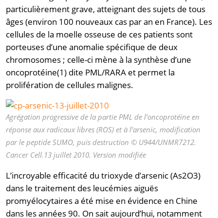
particulièrement grave, atteignant des sujets de tous
âges (environ 100 nouveaux cas par an en France). Les
cellules de la moelle osseuse de ces patients sont
porteuses d’une anomalie spécifique de deux
chromosomes ; celle-ci mène à la synthèse d’une
oncoprotéine(1) dite PML/RARA et permet la
prolifération de cellules malignes.
Agrégation progressive de la partie PML de l’oncoprotéine en
réponse aux radicaux libres (ROS) et à l’arsenic, modification
par le peptide SUMO, puis destruction © U944/UNMR7212.
Cancer Cell.13 juillet 2010. Version modifiée
L’incroyable efficacité du trioxyde d’arsenic (As2O3)
dans le traitement des leucémies aiguës
promyélocytaires a été mise en évidence en Chine
dans les années 90. On sait aujourd’hui, notamment