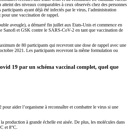
 atteint des
niveaux comparables à ceux observés chez des personnes
articipants ayant déjà été infectés par le virus, l’administration
t pour une vaccination de rappel.
double aveugle), a démarré fin juillet aux Etats-Unis et commence en
t de Sanofi et GSK contre le SARS-CoV-2 en tant que vaccination de
 maximum de 80 participants qui recevront une dose de rappel avec une
 octobre 2021. Les participants recevront la même formulation ou
a Covid 19 par un schéma vaccinal complet, quel que
our aider l’organisme à reconnaître et combattre le virus si une
 la production à grande échelle est aisée. De plus, les molécules dans
°C et 8°C.