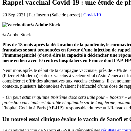
Rappel vaccinal Covid-19 : une étude de p
20 Sep 2021
| Par
Inserm (Salle de presse)
|
Covid-19
© Adobe Stock
Plus de 18 mois après la déclaration de la pandémie, le coronavir
françaises se sont prononcées en faveur d’une injection de rappe
l’immunogénicité (c’est-à-dire la capacité à déclencher une répon
mené en lien avec 10 centres hospitaliers en France dont l’AP-HP 
Neuf mois après le début de la campagne vaccinale, près de 70% de la
(Pfizer et Moderna) et deux vaccins à vecteur viral (AstraZeneca et J
compléter et offrir des alternatives aux vaccins existants. Il est nota
contexte, plusieurs laboratoires évaluent l’efficacité d’une dose de r
«
On peut estimer qu’une troisième dose sera utile pour « booster » le
protection vaccinale est durable et optimale sur le long terme, notam
l’hôpital Cochin à Paris (AP-HP), responsable du réseau I-Reivac e
Un nouvel essai clinique évalue le vaccin de Sanofi et
Le candidat vaccin de Sanofi et GSK a démontré des
résultats encour