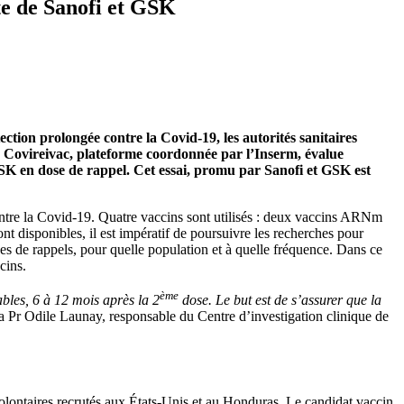
te de Sanofi et GSK
tion prolongée contre la Covid-19, les autorités sanitaires
a Covireivac, plateforme coordonnée par l’Inserm, évalue
GSK en dose de rappel. Cet essai, promu par Sanofi et GSK est
ntre la Covid-19. Quatre vaccins sont utilisés : deux vaccins ARNm
 disponibles, il est impératif de poursuivre les recherches pour
oses de rappels, pour quelle population et à quelle fréquence. Dans ce
cins.
ème
ables, 6 à 12 mois après la 2
dose. Le but est de s’assurer que la
la Pr Odile Launay, responsable du Centre d’investigation clinique de
lontaires recrutés aux États-Unis et au Honduras. Le candidat vaccin