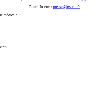
Pour l’Inserm :
rf.mresni@esserp
che médicale
serm :