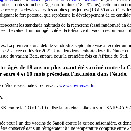
dultes. Toutes tranches d’âge confondues (18 à 95 ans), cette production
ncore plus élevées chez les adultes plus jeunes (18 à 59 ans). Chez les p
lignant le fort potentiel que représente le développement de ce candida
 respectant les standards habituels de la recherche (essai randomisé en 
if est d’évaluer l’immunogénicité et la tolérance du vaccin recombinan
tres. La première qui a débuté vendredi 3 septembre vise à recruter un
hase 2 lancée en février 2021. Une deuxième cohorte devrait débuter en
 issue du variant Beta, apparu pour la première fois en Afrique du Sud.
ultes âgés de 18 ans ou plus ayant été vacciné contre l
er entre 4 et 10 mois précédent l’inclusion dans l’étude.
me d’étude vaccinale Covireivac :
www.covireivac.fr
SK
SK contre la COVID-19 utilise la protéine spike du virus SARS-CoV-2 p
sée pour l’un des vaccins de Sanofi contre la grippe saisonnière, et dont
t être conservé dans un réfrigérateur à une température comprise entre 2