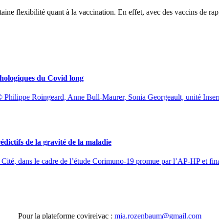
rtaine flexibilité quant à la vaccination. En effet, avec des vaccins de ra
thologiques du Covid long
 © Philippe Roingeard, Anne Bull-Maurer, Sonia Georgeault, unité In
ictifs de la gravité de la maladie
s Cité, dans le cadre de l’étude Corimuno-19 promue par l’AP-HP et fin
Pour la plateforme covireivac :
moc.liamg@muabnezor.aim