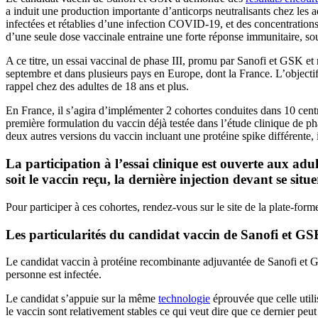
a induit une production importante d’anticorps neutralisants chez les a
infectées et rétablies d’une infection COVID-19, et des concentrations e
d’une seule dose vaccinale entraine une forte réponse immunitaire, sou
A ce titre, un essai vaccinal de phase III, promu par Sanofi et GSK et
septembre et dans plusieurs pays en Europe, dont la France. L’object
rappel chez des adultes de 18 ans et plus.
En France, il s’agira d’implémenter 2 cohortes conduites dans 10 cen
première formulation du vaccin déjà testée dans l’étude clinique de p
deux autres versions du vaccin incluant une protéine spike différente,
La participation à l’essai clinique est ouverte aux ad
soit le vaccin reçu, la dernière injection devant se situ
Pour participer à ces cohortes, rendez-vous sur le site de la plate-for
Les particularités du candidat vaccin de Sanofi et G
Le candidat vaccin à protéine recombinante adjuvantée de Sanofi et G
personne est infectée.
Le candidat s’appuie sur la même
technologie
éprouvée que celle utili
le vaccin sont relativement stables ce qui veut dire que ce dernier peu