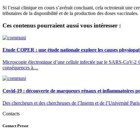
Si l’essai clinique en cours s’avérait concluant, cela octroierait une ce
tributaires de la disponibilité et de la production des doses vaccinales.
Ces contenus pourraient aussi vous intéresser :
Etude COPER : une étude nationale explore les causes physiopa
Microscopie électronique d’une cellule infectée par le SARS-CoV-2
conséquences à....
Covid-19 : découverte de marqueurs rénaux et inflammatoires préd
Des chercheurs et des chercheuses de l’Inserm et de l’Université Pari
Contacts
Contact Presse