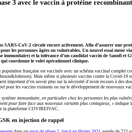
hase 3 avec le vaccin à protéine recombinan
us SARS-CoV-2 circule encore activement. Afin d’assurer une protec
l pour les personnes âgées ou vulnérables. Un nouvel essai mené vi
se immunitaire) et la tolérance d’un candidat vaccin de Sanofi et 
qui coordonne le volet opérationnel clinique.
 population française est vaccinée avec un schéma vaccinal complet co
ohnson&Johnson). Mais même si plusieurs vaccins contre la Covid-19 sont
mment important d’en savoir plus sur la nécessité d’avoir recours à des d
appel pour les vaccins existants ou sur le développement de nouveaux vac
 système immunitaire, en particulier chez les personnes les plus vulnér
ment pour faire face aux nouveaux variants plus contagieux, »
indique 
t de la plateforme COVIREIVAC.
 GSK en injection de rappel
ageants
dans un
essai de phase 2
lancé en février 2021
auprès de 722 vo