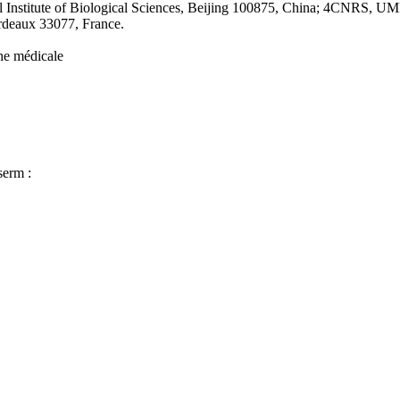
 Institute of Biological Sciences, Beijing 100875, China; 4CNRS, UMR
rdeaux 33077, France.
che médicale
serm :