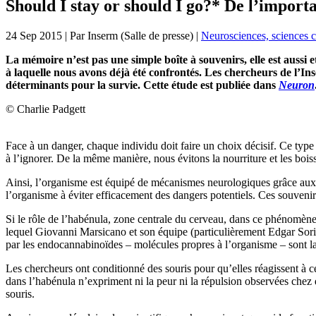
Should I stay or should I go?* De l’import
24 Sep 2015
| Par
Inserm (Salle de presse)
|
Neurosciences, sciences c
La mémoire n’est pas une simple boîte à souvenirs, elle est aussi
à laquelle nous avons déjà été confrontés. Les chercheurs de l’I
déterminants pour la survie. Cette étude est publiée dans
Neuron
© Charlie Padgett
Face à un danger, chaque individu doit faire un choix décisif. Ce type
à l’ignorer. De la même manière, nous évitons la nourriture et les boi
Ainsi, l’organisme est équipé de mécanismes neurologiques grâce auxqu
l’organisme à éviter efficacement des dangers potentiels. Ces souvenir
Si le rôle de l’habénula, zone centrale du cerveau, dans ce phénomène
lequel Giovanni Marsicano et son équipe (particulièrement Edgar Soria
par les endocannabinoïdes – molécules propres à l’organisme – sont l
Les chercheurs ont conditionné des souris pour qu’elles réagissent à ce
dans l’habénula n’expriment ni la peur ni la répulsion observées chez 
souris.