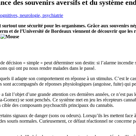
ance des souvenirs aversifs et du système e
ognitives, neurologie, psychiatrie
 et surtout une sécurité pour les organismes. Grâce aux souvenirs n
nserm et de l’Université de Bordeaux viennent de découvrir que les
.
 de décision « simple » peut déterminer son destin: si l’alarme incendie 
ssons qui ont pu nous rendre malades dans le passé.
els il adapte son comportement en réponse à un stimulus. C’est le cas d
s sont accompagnés de réponses physiologiques (angoisse, fuite) qui per
 a fait l’objet d’une grande attention ces dernières années, ce n’est pa
-Gomez) se sont penchés. Ce système met en jeu les récepteurs cannabin
a cible des composants psychoactifs principaux du cannabis.
rtains signaux de danger (sons ou odeurs). Lorsqu’ils les mettent face à
des souris normales. Curieusement, ce défaut réactionnel ne concerne pa