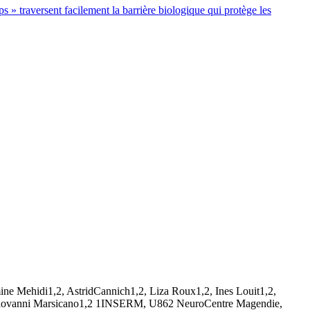
s » traversent facilement la barrière biologique qui protège les
e Mehidi1,2, AstridCannich1,2, Liza Roux1,2, Ines Louit1,2,
o3,Giovanni Marsicano1,2 1INSERM, U862 NeuroCentre Magendie,