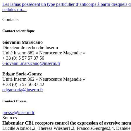
Les lamas possèdent un type particulier d’anticorps à partir desquels d
cellules du....
Contacts
Contact scientifique
Giovanni Marsicano
Directeur de recherche Inserm
Unité Inserm 862 « Neurocentre Magendie »
+ 33 (0) 5 57 57 37 56
rf.mresni@onacisram.innavoiG
Edgar Soria-Gomez
Unité Inserm 862 « Neurocentre Magendie »
+ 33 (0) 5 57 56 37 42
rf.mresni@airos.ragde
Contact Presse
rf.mresni@esserp
Sources
Habenular CB1 receptors control the expression of aversive mem
Lucille Alonso1,2, Theresa Wiesner1,2, FrancoisGeorges2,4, Daniè