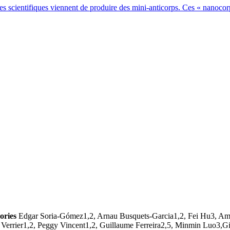
es scientifiques viennent de produire des mini-anticorps. Ces « nanocorp
ories
Edgar Soria-Gómez1,2, Arnau Busquets-Garcia1,2, Fei Hu3, Amin
le Verrier1,2, Peggy Vincent1,2, Guillaume Ferreira2,5, Minmin Lu