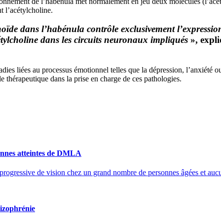
tionnement de l’habénula met normalement en jeu deux molécules (l’acétyl
 l’acétylcholine.
ïde dans l’habénula contrôle exclusivement l’expression 
cétylcholine dans les circuits neuronaux impliqués
», expl
ladies liées au processus émotionnel telles que la dépression, l’anxiété 
e thérapeutique dans la prise en charge de ces pathologies.
sonnes atteintes de DMLA
rogressive de vision chez un grand nombre de personnes âgées et aucun t
hizophrénie