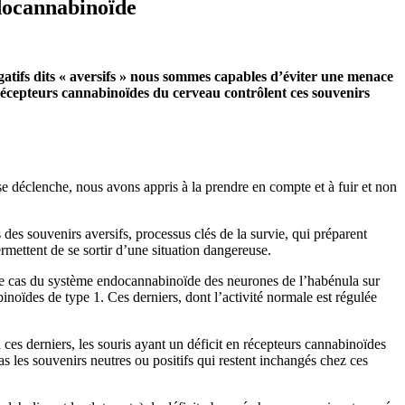
ndocannabinoïde
égatifs dits « aversifs » nous sommes capables d’éviter une menace
 récepteurs cannabinoïdes du cerveau contrôlent ces souvenirs
se déclenche, nous avons appris à la prendre en compte et à fuir et non
es souvenirs aversifs, processus clés de la survie, qui préparent
mettent de se sortir d’une situation dangereuse.
s le cas du système endocannabinoïde des neurones de l’habénula sur
oïdes de type 1. Ces derniers, dont l’activité normale est régulée
 ces derniers, les souris ayant un déficit en récepteurs cannabinoïdes
s les souvenirs neutres ou positifs qui restent inchangés chez ces