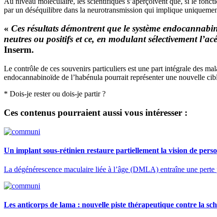
Au niveau moléculaire, les scientifiques s’aperçoivent que, si le fonc
par un déséquilibre dans la neurotransmission qui implique uniquement
«
Ces résultats démontrent que le système endocannabino
neutres ou positifs et ce, en modulant sélectivement l’a
Inserm.
Le contrôle de ces souvenirs particuliers est une part intégrale des ma
endocannabinoïde de l’habénula pourrait représenter une nouvelle cibl
* Dois-je rester ou dois-je partir ?
Ces contenus pourraient aussi vous intéresser :
Un implant sous-rétinien restaure partiellement la vision de per
La dégénérescence maculaire liée à l’âge (DMLA) entraîne une perte p
Les anticorps de lama : nouvelle piste thérapeutique contre la sc