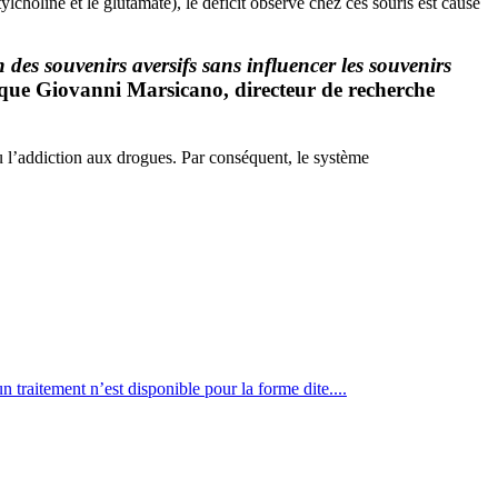
choline et le glutamate), le déficit observé chez ces souris est causé
des souvenirs aversifs sans influencer les souvenirs
ique Giovanni Marsicano, directeur de recherche
ou l’addiction aux drogues. Par conséquent, le système
raitement n’est disponible pour la forme dite....