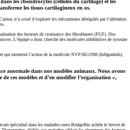
ns les chondrocytes (cellules du cartilage) et les
ransforme les tissus cartilagineux en os.
é Carnot, n’a cessé d’explorer les mécanismes dérégulés par l’altération
es.
nalisation des facteurs de croissance des fibroblastes (FGF). Des
ancers. L’équipe a donc cherché des molécules inhibitrices de tyrosine
4 et qui montrent l’action de la molécule NVP-BGJ398 (Infigratinib),
ssance anormale dans nos modèles animaux. Nous avons
e de ces modèles et d’en modifier l’organisation »,
cain spécialisé dans les maladies rares BridgeBio achète le brevet de
Therapeutics, dédiée aux maladies ciblant les récepteurs des facteurs