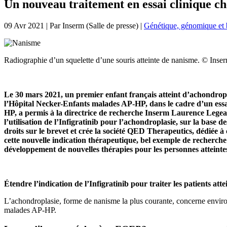
Un nouveau traitement en essai clinique c
09 Avr 2021
| Par
Inserm (Salle de presse)
|
Génétique, génomique et 
Radiographie d’un squelette d’une souris atteinte de nanisme. © Inse
Le 30 mars 2021, un premier enfant français atteint d’achondropl
l’Hôpital Necker-Enfants malades AP-HP, dans le cadre d’un essai
HP, a permis à la directrice de recherche Inserm Laurence Legeai-
l’utilisation de l’Infigratinib pour l’achondroplasie, sur la base d
droits sur le brevet et crée la société QED Therapeutics, dédiée à
cette nouvelle indication thérapeutique, bel exemple de recherche 
développement de nouvelles thérapies pour les personnes atteinte
Étendre l’indication de l’Infigratinib pour traiter les patients att
L’achondroplasie, forme de nanisme la plus courante, concerne enviro
malades AP-HP.