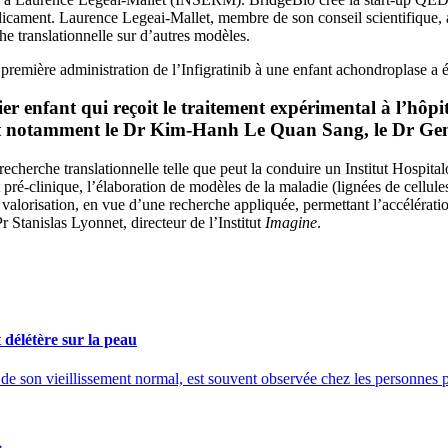
cament. Laurence Legeai-Mallet, membre de son conseil scientifique, a
he translationnelle sur d’autres modèles.
remière administration de l’Infigratinib à une enfant achondroplase a é
er enfant qui reçoit le traitement expérimental à l’hô
et notamment le Dr Kim-Hanh Le Quan Sang, le Dr Genev
herche translationnelle telle que peut la conduire un Institut Hospit
 pré-clinique, l’élaboration de modèles de la maladie (lignées de cellule
la valorisation, en vue d’une recherche appliquée, permettant l’accélérat
Pr Stanislas Lyonnet, directeur de l’Institut
Imagine
.
délétère sur la peau
 et de son vieillissement normal, est souvent observée chez les personne