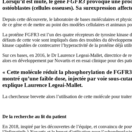
Lorsqu’il est muté, le gène
FGFR3
provoque une produc
ostéoblastes (cellules osseuses). Sa surexpression affect
Depuis cette découverte, le laboratoire de bases moléculaires et physi
de ce gène et de mettre au point des modèles cellulaires et animaux po
La protéine FGFR3 est l’un des quatre récepteurs de tyrosine kinase de 
défauts de cette voie sont impliqués dans des troubles du développeme
kinase capables de contrecarrer l’hyperactivité de la protéine déjà util
Sur ces bases, en 2016, le Dr Laurence Legeai-Mallet, directrice de r
alors en développement par Novartis et en essai clinique pour des patie
« Cette molécule réduit la phosphorylation de FGFR3,
montré qu’une faible dose, injectée par voie sous-cuta
explique Laurence Legeai-Mallet.
La chercheuse brevette alors l’utilisation de cette molécule pour traite
De la recherche au lit du patient
En 2018, inspiré par les découvertes de l’équipe, et convaincu de pou
l’Infigratinib à Novartis et le brevet d’utilisation pour l’achondrop