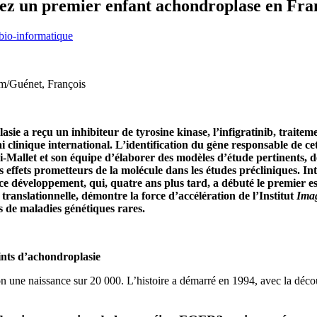
hez un premier enfant achondroplase en Fra
bio-informatique
rm/Guénet, François
asie a reçu un inhibiteur de tyrosine kinase, l’infigratinib, tra
 clinique international.
L’identification du gène responsable de ce
Mallet et son équipe d’élaborer des modèles d’étude pertinents, de
es effets prometteurs de la molécule dans les études précliniques. Int
 ce développement, qui, quatre ans plus tard, a débuté le premier e
translationnelle, démontre la force d’accélération de l’Institut
Ima
s de maladies génétiques rares.
eints d’achondroplasie
n une naissance sur 20 000. L’histoire a démarré en 1994, avec la déco