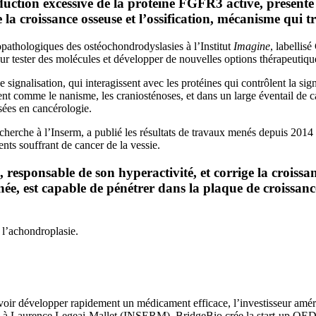
tion excessive de la protéine FGFR3 active, présente da
e la croissance osseuse et l’ossification, mécanisme qui t
opathologiques des ostéochondrodyslasies à l’Institut
Imagine
, labellis
ur tester des molécules et développer de nouvelles options thérapeutiqu
signalisation, qui interagissent avec les protéines qui contrôlent la sig
nt comme le nanisme, les craniosténoses, et dans un large éventail de c
isées en cancérologie.
echerche à l’Inserm, a publié les résultats de travaux menés depuis 201
nts souffrant de cancer de la vessie.
 responsable de son hyperactivité, et corrige la croi
née, est capable de pénétrer dans la plaque de croissanc
r l’achondroplasie.
voir développer rapidement un médicament efficace, l’investisseur améri
lasie à Laurence Legeai-Mallet (INSERM). BridgeBio crée la start-up QED 