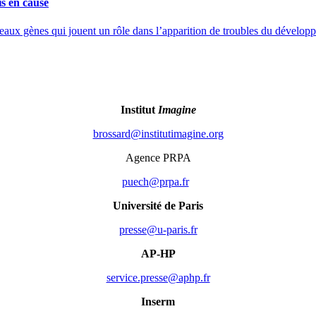
s en cause
veaux gènes qui jouent un rôle dans l’apparition de troubles du développ
Institut
Imagine
gro.enigamitutitsni@drassorb
Agence PRPA
rf.aprp@hceup
Université de Paris
rf.sirap-u@esserp
AP-HP
rf.phpa@esserp.ecivres
Inserm