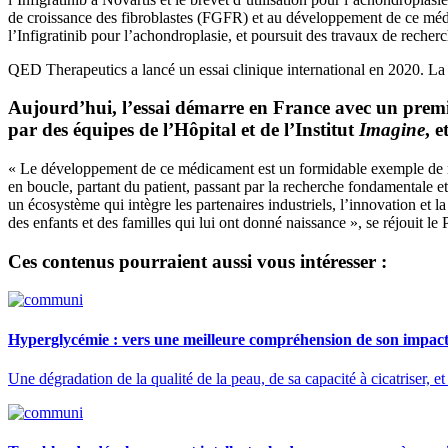
de croissance des fibroblastes (FGFR) et au développement de ce médi
l’Infigratinib pour l’achondroplasie, et poursuit des travaux de recherc
QED Therapeutics a lancé un essai clinique international en 2020. La p
Aujourd’hui, l’essai démarre en France avec un premi
par des équipes de l’Hôpital et de l’Institut
Imagine
, 
« Le développement de ce médicament est un formidable exemple de rec
en boucle, partant du patient, passant par la recherche fondamentale et
un écosystème qui intègre les partenaires industriels, l’innovation et 
des enfants et des familles qui lui ont donné naissance », se réjouit le 
Ces contenus pourraient aussi vous intéresser :
Hyperglycémie : vers une meilleure compréhension de son impact 
Une dégradation de la qualité de la peau, de sa capacité à cicatriser,