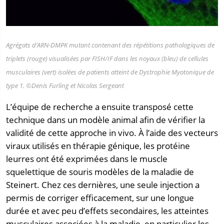
Agrégats d’ARN-DMPK mutant contenant des répétitions pathologiques de
triplets (rouge) visualisées par FISH/IF dans les noyaux (bleu) de cellules
musculaires (vert) isolées de patients atteint de Dystrophie Myotonique de
type 1. ©Denis Furling et Nicolas Sergeant
L’équipe de recherche a ensuite transposé cette
technique dans un modèle animal afin de vérifier la
validité de cette approche in vivo. À l’aide des vecteurs
viraux utilisés en thérapie génique, les protéine
leurres ont été exprimées dans le muscle
squelettique de souris modèles de la maladie de
Steinert. Chez ces dernières, une seule injection a
permis de corriger efficacement, sur une longue
durée et avec peu d’effets secondaires, les atteintes
musculaires associées à la maladie, en particulier les