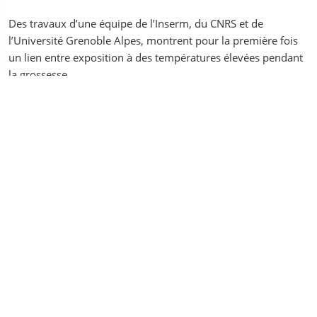
Des travaux d’une équipe de l’Inserm, du CNRS et de
l’Université Grenoble Alpes, montrent pour la première fois
un lien entre exposition à des températures élevées pendant
la grossesse....
Salle de presse
de l'Inserm
Institut national de la santé et de la recherche médicale
Mentions légales
Accessibilité (non conforme)
CONTACTS
Envoyez un message ou posez vos questions au service
presse de l’Inserm :