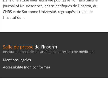
Dans une étude internationale publiée le 16 mars dans le
Journal of Neuroscience, des scientifiques de l'Inserm, du
CNRS et de Sorbonne Université, regroupés au sein de
l’Institut du....
Salle de presse
de l'Inserm
Institut national de la santé et de la recherche médicale
Mentions légales
Accessibilité (non conforme)
CONTACTS
Envoyez un message ou posez vos questions au service
presse de l’Inserm :
presse-web@inserm.fr