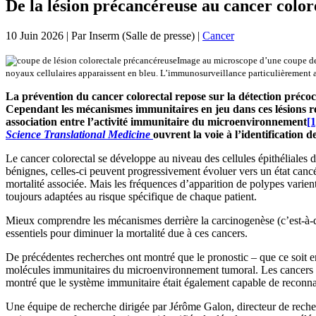
De la lésion précancéreuse au cancer color
10 Juin 2026
| Par
Inserm (Salle de presse)
|
Cancer
Image au microscope d’une coupe de l
noyaux cellulaires apparaissent en bleu. L’immunosurveillance particulièrement ac
La prévention du cancer colorectal repose sur la détection précoce
Cependant les mécanismes immunitaires en jeu dans ces lésions re
association entre l’activité immunitaire du microenvironnement
[1
Science Translational Medicine
ouvrent la voie à l’identificatio
Le cancer colorectal se développe au niveau des cellules épithéliales d
bénignes, celles-ci peuvent progressivement évoluer vers un état cancé
mortalité associée. Mais les fréquences d’apparition de polypes varient
toujours adaptées au risque spécifique de chaque patient.
Mieux comprendre les mécanismes derrière la carcinogenèse (c’est-à-d
essentiels pour diminuer la mortalité due à ces cancers.
De précédentes recherches ont montré que le pronostic – que ce soit en 
molécules immunitaires du microenvironnement tumoral. Les cancers éta
montré que le système immunitaire était également capable de reconnaît
Une équipe de recherche dirigée par Jérôme Galon, directeur de reche