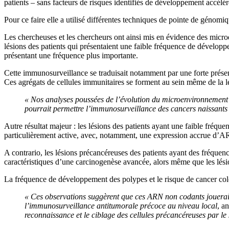
patients – sans facteurs de risques identifiés de développement accél
Pour ce faire elle a utilisé différentes techniques de pointe de génomi
Les chercheuses et les chercheurs ont ainsi mis en évidence des microe
lésions des patients qui présentaient une faible fréquence de dével
présentant une fréquence plus importante.
Cette immunosurveillance se traduisait notamment par une forte présenc
Ces agrégats de cellules immunitaires se forment au sein même de la l
« Nos analyses poussées de l’évolution du microenvironnement m
pourrait permettre l’immunosurveillance des cancers naissants
Autre résultat majeur : les lésions des patients ayant une faible fréqu
particulièrement active, avec, notamment, une expression accrue d’
A contrario, les lésions précancéreuses des patients ayant des fréquen
caractéristiques d’une carcinogenèse avancée, alors même que les lési
La fréquence de développement des polypes et le risque de cancer colo
« Ces observations suggèrent que ces ARN non codants joueraien
l’immunosurveillance antitumorale précoce au niveau local
, a
reconnaissance et le ciblage des cellules précancéreuses par le 