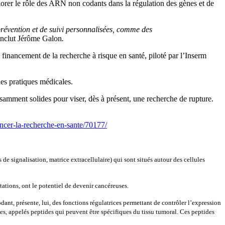
lorer le rôle des ARN non codants dans la régulation des gènes et de
prévention et de suivi personnalisées, comme des
onclut Jérôme Galon
.
inancement de la recherche à risque en santé, piloté par l’Inserm
es pratiques médicales.
isamment solides pour viser, dès à présent, une recherche de rupture.
ancer-la-recherche-en-sante/70177/
 signalisation, matrice extracellulaire) qui sont situés autour des cellules
tions, ont le potentiel de devenir cancéreuses.
nt, présente, lui, des fonctions régulatrices permettant de contrôler l’expression
es, appelés peptides qui peuvent être spécifiques du tissu tumoral. Ces peptides