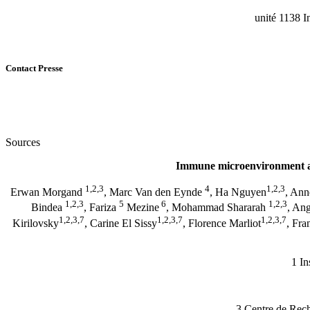
unité 1138 I
Contact Presse
Sources
Immune microenvironment and
1,2,3
4
1,2,3
Erwan Morgand
, Marc Van den Eynde
, Ha Nguyen
, Ann
1,2,3
5
6
1,2,3
Bindea
, Fariza
Mezine
, Mohammad Shararah
, An
1,2,3,7
1,2,3,7
1,2,3,7
Kirilovsky
, Carine El Sissy
, Florence Marliot
, Fra
1 In
3 Centre de Rech