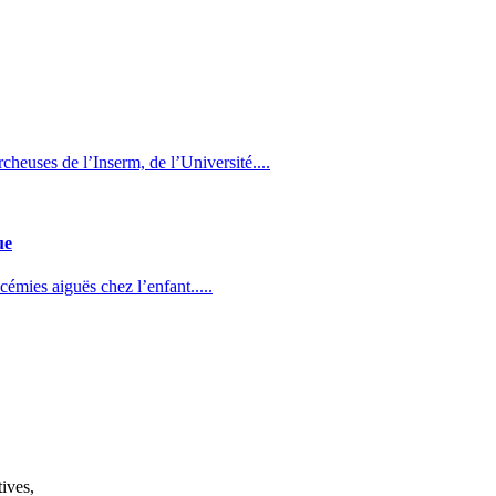
heuses de l’Inserm, de l’Université....
ue
ucémies aiguës chez l’enfant.....
ives,