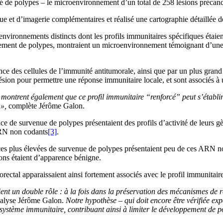
éré de polypes – le microenvironnement d’un total de 258 lésions précan
que et d’imagerie complémentaires et réalisé une cartographie détaillée d
nvironnements distincts dont les profils immunitaires spécifiques étaient
oppement de polypes, montraient un microenvironnement témoignant d’u
e des cellules de l’immunité antitumorale, ainsi que par un plus grand 
ésion pour permettre une réponse immunitaire locale, et sont associés 
ontrent également que ce profil immunitaire “renforcé” peut s’établir 
 »,
complète Jérôme Galon.
ence de survenue de polypes présentaient des profils d’activité de leurs
ARN non codants
[3]
.
ces plus élevées de survenue de polypes présentaient peu de ces ARN non 
ons étaient d’apparence bénigne.
rectal apparaissaient ainsi fortement associés avec le profil immunitai
t un double rôle : à la fois dans la préservation des mécanismes de ré
nalyse Jérôme Galon.
Notre hypothèse – qui doit encore être vérifiée ex
système immunitaire, contribuant ainsi à limiter le développement de po