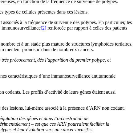
céreuses, en fonction de la fréquence de survenue de polypes.
es types de cellules présentes dans ces lésions.
 associés à la fréquence de survenue des polypes. En particulier, les
ne immunosurveillance
[2]
renforcée par rapport à celles des patients
nombre et à un stade plus mature de structures lymphoïdes tertiaires.
à un meilleur pronostic dans de nombreux cancers.
très précocement, dès l’apparition du premier polype, et
 gènes caractéristiques d’une immunosurveillance antitumorale
codants. Les profils d’activité de leurs gènes étaient aussi
re des lésions, lui-même associé à la présence d’ARN non codant.
gulation des gènes et dans l’orchestration de
périmentalement – est que ces ARN pourraient faciliter la
lypes et leur évolution vers un cancer invasif. »