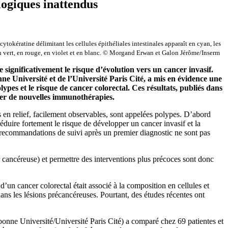
logiques inattendus
okératine délimitant les cellules épithéliales intestinales apparaît en cyan, les
en vert, en rouge, en violet et en blanc. © Morgand Erwan et Galon Jérôme/Inserm
 significativement le risque d’évolution vers un cancer invasif.
 Université et de l’Université Paris Cité, a mis en évidence une
pes et le risque de cancer colorectal. Ces résultats, publiés dans
per de nouvelles immunothérapies.
es en relief, facilement observables, sont appelées polypes. D’abord
éduire fortement le risque de développer un cancer invasif et la
es recommandations de suivi après un premier diagnostic ne sont pas
cancéreuse) et permettre des interventions plus précoces sont donc
’un cancer colorectal était associé à la composition en cellules et
ns les lésions précancéreuses. Pourtant, des études récentes ont
onne Université/Université Paris Cité) a comparé chez 69 patientes et