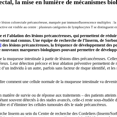
ectal, la mise en lumière de mécanismes bio
ésion colorectale précancéreuse, marquée par immunofluorescence multiplex : la cyt
tive est visible au centre : plusieurs catégories de lymphocytes T se distinguent 
 et l’ablation des lésions précancéreuses, qui permettent de réduire
stent mal connus. Une équipe de recherche de l’Inserm, de Sorbonne
]
des lésions précancéreuses, la fréquence de développement des poly
n de nouveaux marqueurs biologiques pouvant permettre de dévelop
e la muqueuse intestinale à partir de lésions dites précancéreuses. Cell
reux. Leur détection précoce et leur ablation préventive permettent de r
 d’un individu à un autre, parfois sans facteur de risque identifié, et l
ire comment une cellule normale de la muqueuse intestinale va devenir 
matière de survie ou de réponse aux traitements – des patients atteints d
nt souvent détectés à des stades avancés, celle-ci reste sous-étudiée da
re et d’éliminer les cellules tumorales dès le stade précancéreux.
rche Inserm au sein du Centre de recherche des Cordeliers (Inserm/Sorb