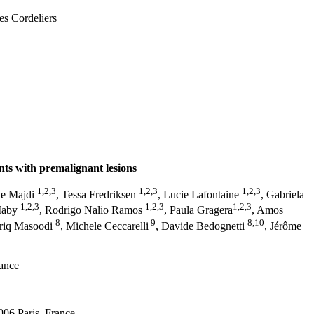
es Cordeliers
ts with premalignant lesions
1,2,3
1,2,3
1,2,3
ne Majdi
, Tessa Fredriksen
, Lucie Lafontaine
, Gabriela
1,2,3
1,2,3
1,2,3
Maby
, Rodrigo Nalio Ramos
, Paula Gragera
, Amos
8
9
8,10
ariq Masoodi
, Michele Ceccarelli
, Davide Bedognetti
, Jérôme
rance
006 Paris, France