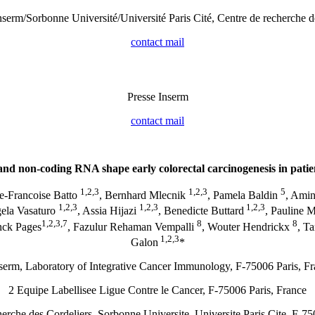
nserm/Sorbonne Université/Université Paris Cité, Centre de recherche d
contact mail
Presse Inserm
contact mail
 non-coding RNA shape early colorectal carcinogenesis in patien
1,2,3
1,2,3
5
e-Francoise Batto
, Bernhard Mlecnik
, Pamela Baldin
, Ami
1,2,3
1,2,3
1,2,3
gela Vasaturo
, Assia Hijazi
, Benedicte Buttard
, Pauline 
1,2,3,7
8
8
nck Pages
, Fazulur Rehaman Vempalli
, Wouter Hendrickx
, T
1,2,3
Galon
*
serm, Laboratory of Integrative Cancer Immunology, F-75006 Paris, F
2 Equipe Labellisee Ligue Contre le Cancer, F-75006 Paris, France
erche des Cordeliers, Sorbonne Universite, Universite Paris Cite, F-75