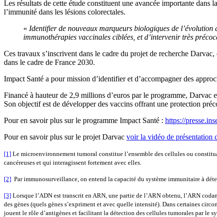
Les résultats de cette étude constituent une avancée importante dans 
l’immunité dans les lésions colorectales.
«
Identifier de nouveaux marqueurs biologiques de l’évolution d
immunothérapies vaccinales ciblées, et d’intervenir très préco
Ces travaux s’inscrivent dans le cadre du projet de recherche Darvac,
dans le cadre de France 2030.
Impact Santé a pour mission d’identifier et d’accompagner des approch
Financé à hauteur de 2,9 millions d’euros par le programme, Darvac est 
Son objectif est de développer des vaccins offrant une protection préco
Pour en savoir plus sur le programme Impact Santé :
https://presse.i
Pour en savoir plus sur le projet Darvac
voir la vidéo de présentation 
[1]
Le microenvironnement tumoral constitue l’ensemble des cellules ou constituant
cancéreuses et qui interagissent fortement avec elles.
[2]
Par immunosurveillance, on entend la capacité du système immunitaire à détect
[3]
Lorsque l’ADN est transcrit en ARN, une partie de l’ARN obtenu, l’ARN codant, 
des gènes (quels gènes s’expriment et avec quelle intensité). Dans certaines circ
jouent le rôle d’antigènes et facilitant la détection des cellules tumorales par le 