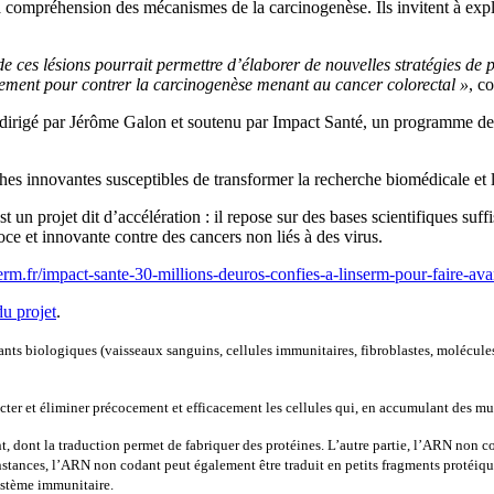
la compréhension des mécanismes de la carcinogenèse. Ils invitent à exp
e ces lésions pourrait permettre d’élaborer de nouvelles stratégies de 
cement pour contrer la carcinogenèse menant au cancer colorectal »
, c
 dirigé par Jérôme Galon et soutenu par Impact Santé, un programme de f
es innovantes susceptibles de transformer la recherche biomédicale et l
un projet dit d’accélération : il repose sur des bases scientifiques suff
ce et innovante contre des cancers non liés à des virus.
nserm.fr/impact-sante-30-millions-deuros-confies-a-linserm-pour-faire-av
du projet
.
s biologiques (vaisseaux sanguins, cellules immunitaires, fibroblastes, molécules de
er et éliminer précocement et efficacement les cellules qui, en accumulant des muta
dont la traduction permet de fabriquer des protéines. L’autre partie, l’ARN non coda
onstances, l’ARN non codant peut également être traduit en petits fragments protéiqu
système immunitaire.