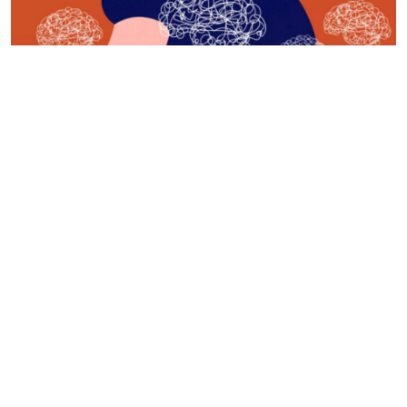
Des réseaux cérébraux associés aux ruminations
mentales et leur évolution chez le jeune adulte
Une étude décrit pour la première fois les réseaux cérébraux
associés aux ruminations mentales ces pensées répétitives, et
leur évolution entre les âges de 18 et 22 ans. Ce....