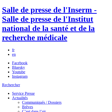
Salle de presse de l'Inserm -
Salle de presse de l'Institut
national de la santé et de la
recherche médicale
fr
en
Facebook
Bluesky
Youtube
Instagram
Rechercher
Service Presse
Actualités
Communiqués / Dossiers
Brèves
C’est dans l’air