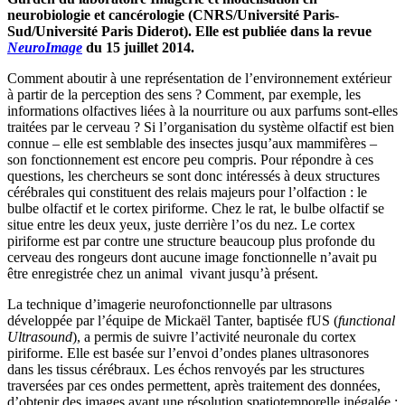
neurobiologie et cancérologie (CNRS/Université Paris-
Sud/Université Paris Diderot). Elle est publiée dans la revue
NeuroImage
du 15 juillet 2014.
Comment aboutir à une représentation de l’environnement extérieur
à partir de la perception des sens ? Comment, par exemple, les
informations olfactives liées à la nourriture ou aux parfums sont-elles
traitées par le cerveau ? Si l’organisation du système olfactif est bien
connue – elle est semblable des insectes jusqu’aux mammifères –
son fonctionnement est encore peu compris. Pour répondre à ces
questions, les chercheurs se sont donc intéressés à deux structures
cérébrales qui constituent des relais majeurs pour l’olfaction : le
bulbe olfactif et le cortex piriforme. Chez le rat, le bulbe olfactif se
situe entre les deux yeux, juste derrière l’os du nez. Le cortex
piriforme est par contre une structure beaucoup plus profonde du
cerveau des rongeurs dont aucune image fonctionnelle n’avait pu
être enregistrée chez un animal vivant jusqu’à présent.
La technique d’imagerie neurofonctionnelle par ultrasons
développée par l’équipe de Mickaël Tanter, baptisée fUS (
functional
Ultrasound
), a permis de suivre l’activité neuronale du cortex
piriforme. Elle est basée sur l’envoi d’ondes planes ultrasonores
dans les tissus cérébraux. Les échos renvoyés par les structures
traversées par ces ondes permettent, après traitement des données,
d’obtenir des images ayant une résolution spatiotemporelle inégalée :