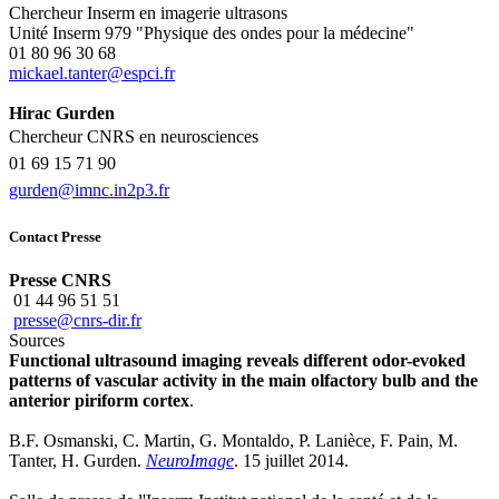
Chercheur Inserm en imagerie ultrasons
Unité Inserm 979 "Physique des ondes pour la médecine"
01 80 96 30 68
rf.icpse@retnat.leakcim
Hirac Gurden
Chercheur CNRS en neurosciences
01 69 15 71 90
rf.3p2ni.cnmi@nedrug
Contact Presse
Presse CNRS
01 44 96 51 51
rf.rid-srnc@esserp
Sources
Functional ultrasound imaging reveals different odor-evoked
patterns of vascular activity in the main olfactory bulb and the
anterior piriform cortex
.
B.F. Osmanski, C. Martin, G. Montaldo, P. Lanièce, F. Pain, M.
Tanter, H. Gurden.
NeuroImage
. 15 juillet 2014.