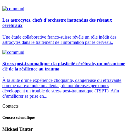
Les astrocytes, chefs d’orchestre inattendus des réseaux
cérébraux
Une étude collaborative franco-suisse révèle un rôle inédit des
astrocytes dans le traitement de l'information par le cerveau..
Stress post-traumatique : la plasticité cérébrale, un mécanisme
clé de la résilience au trauma
À la suite d’une expérience choquante, dangereuse ou effrayante,
comme par exemple un attentat, de nombreuses personnes
développent un trouble de stress post-traumatique (TSPT). Afin
d’améliorer sa prise en....
Contacts
Contact scientifique
Mickael Tanter