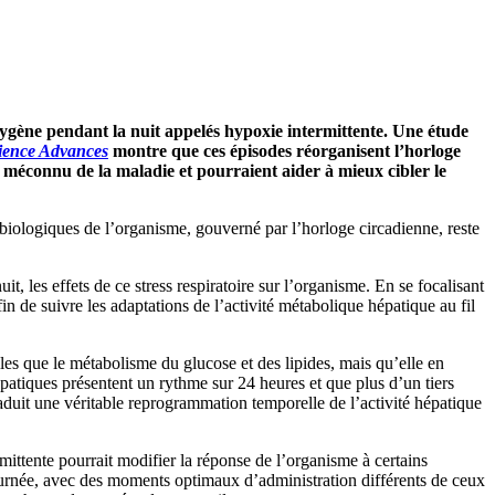
gène pendant la nuit appelés hypoxie intermittente. Une étude
ience Advances
montre que ces épisodes réorganisent l’horloge
i méconnu de la maladie et pourraient aider à mieux cibler le
biologiques de l’organisme, gouverné par l’horloge circadienne, reste
t, les effets de ce stress respiratoire sur l’organisme. En se focalisant
n de suivre les adaptations de l’activité métabolique hépatique au fil
lles que le métabolisme du glucose et des lipides, mais qu’elle en
atiques présentent un rythme sur 24 heures et que plus d’un tiers
aduit une véritable reprogrammation temporelle de l’activité hépatique
ttente pourrait modifier la réponse de l’organisme à certains
journée, avec des moments optimaux d’administration différents de ceux