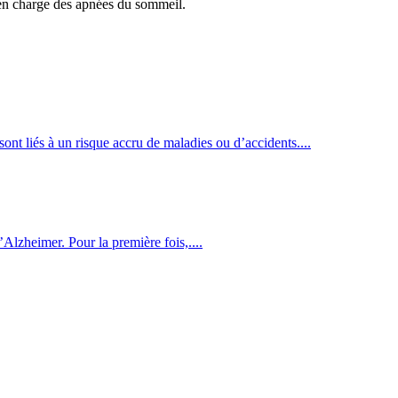
e en charge des apnées du sommeil.
nt liés à un risque accru de maladies ou d’accidents....
Alzheimer. Pour la première fois,....