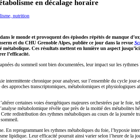
étabolisme en décalage horaire
isme, nutrition
dans le monde et provoquent des épisodes répétés de manque d’oxy
’Inserm et du CHU Grenoble Alpes, publiée ce jour dans la revue
Sc
té métabolique. Ces résultats mettent en lumière un aspect jusqu’ic
r l’efficacité.
 apnées du sommeil sont bien documentées, leur impact sur les rythmes 
e intermittente chronique pour analyser, sur l’ensemble du cycle jour-nui
né des approches transcriptomiques, métabolomiques et physiologiques afi
’altérer certaines voies énergétiques majeures orchestrées par le foie, te
analyse métabolomique révèle que près de la moitié des métabolites hép
Cette redistribution des rythmes métaboliques au cours de la journée tr
u sommeil.
. En reprogrammant les rythmes métaboliques du foie, l’hypoxie intermi
e lipidique. Leur efficacité pourrait ainsi varier selon l’heure de la 