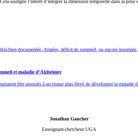
 Cela souligne l’intérêt d’intégrer la dimension temporelle dans la pris
 déjà bien documentée. Apnées, déficit de sommeil, ou encore insomnie so
ommeil et maladie d’Alzheimer
urraient être associés à un risque plus élevé de développer la maladie d’
Jonathan Gaucher
Enseignant-chercheur UGA