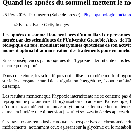
Quand les apnées du sommeil mettent le m
25 Fév 2026
| Par
Inserm (Salle de presse)
|
Physiopathologie, métabol
© Ivan-balvan /
Getty Images
Les apnées du sommeil touchent près d’un milliard de personnes 
menée par des scientifiques de l’Université Grenoble Alpes, de l
biologique du foie, modifiant les rythmes quotidiens de son activi
moment optimal d’administration des traitements pour en améliore
Si les conséquences pathologiques de l’hypoxie intermittente dans les
encore peu exploré.
Dans cette étude, les scientifiques ont utilisé un modèle murin d’hypoxi
sur le foie, organe central de la régulation énergétique, ils ont combi
du temps.
Les résultats montrent que l’hypoxie intermittente ne se contente pas d
reprogramme profondément l’organisation circadienne. Par exemple, l’
d’entre eux acquièrent un nouveau rythme sous hypoxie intermittente. 
et met en lumière une dimension jusqu’ici sous-estimée des apnées d
Ces travaux ouvrent ainsi de nouvelles perspectives en chronomédecine
médicaments, notamment ceux agissant sur la glycémie ou le métabolism