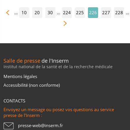
…
10
20
30
…
224
225
226
227
228
…
Salle de presse
de l'Inserm
Institut national de la santé et de la recherche médicale
Mentions légales
Accessibilité (non conforme)
CONTACTS
Envoyez un message ou posez vos questions au service
presse de l’Inserm :
presse-web@inserm.fr