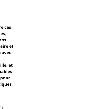
re ces
des,
ons
aire et
n avec
lle, et
pables
 pour
tiques.
ns