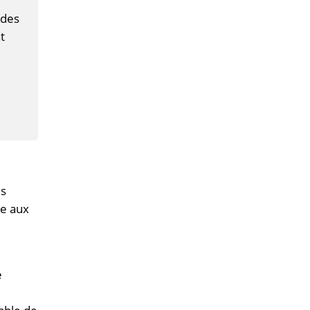
 des
t
es
ce aux
e