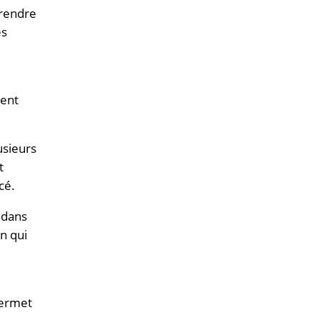
prendre
es
sent
usieurs
t
cé.
 dans
n qui
permet