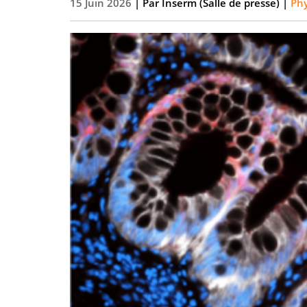
15 Juin 2026
| Par
Inserm (Salle de presse)
|
Phy