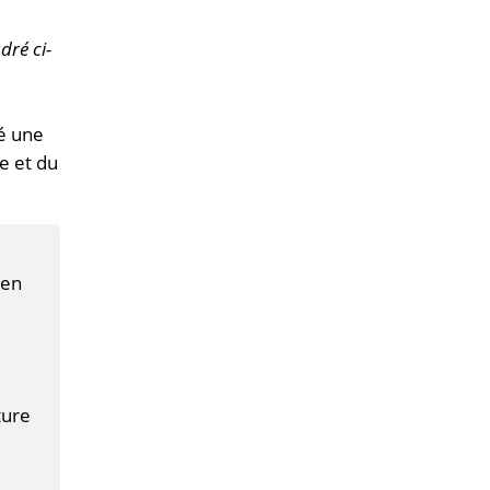
dré ci-
vé une
re et du
 en
ture