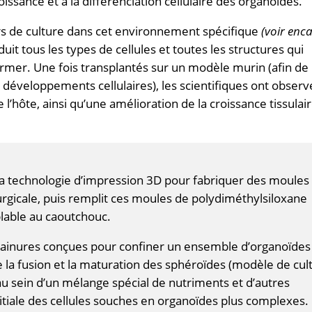
ssance et à la différenciation cellulaire des organoïdes.
rs de culture dans cet environnement spécifique
(voir enca
uit tous les types de cellules et toutes les structures qui
ormer. Une fois transplantés sur un modèle murin (afin de
développements cellulaires), les scientifiques ont obser
l’hôte, ainsi qu’une amélioration de la croissance tissulai
 la technologie d’impression 3D pour fabriquer des moules
urgicale, puis remplit ces moules de polydiméthylsiloxane
lable au caoutchouc.
ainures conçues pour confiner un ensemble d’organoïdes
 la fusion et la maturation des sphéroïdes (modèle de cul
 au sein d’un mélange spécial de nutriments et d’autres
nitiale des cellules souches en organoïdes plus complexes.