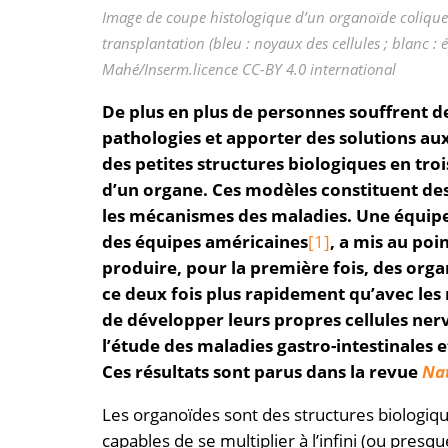
Image de coupe histologique d’un organoïde colique
transplantation (bleu : noyaux des cellules ; blanc 
Mahé/Inserm.licence CC-BY 4.0 international
De plus en plus de personnes souffrent d
pathologies et apporter des solutions aux 
des petites structures biologiques en tr
d’un organe. Ces modèles constituent des
les mécanismes des maladies. Une équipe 
des équipes américaines
[1]
, a mis
au poi
produire, pour la première fois, des orga
ce deux fois plus rapidement qu’avec les
de développer leurs propres cellules ner
l’étude des maladies gastro-intestinales
Ces résultats sont parus dans la revue
Nat
Les organoïdes sont des structures biologique
capables de se multiplier à l’infini (ou pres