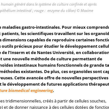
 humain généré dans le système de culture confinée et après
: épithélium intestinal ; rouge : enzyme du côlon) © Maxime
e maladies gastro-intestinales. Pour mieux comprend
patients, les scientifiques travaillent sur les organoï
ois dimensions capables de reproduire certaines foncti
 outils précieux pour étudier le développement cellul
de l’Inserm et de Nantes Université, en collaboratio
nt une nouvelle méthode de culture permettant de
noïdes intestinaux humains fonctionnels de grande tai
 méthodes existantes. De plus, ces organoïdes sont ca
veuses.
Cette avancée offre de nouvelles perspectives
 et le développement de futures applications thérapeu
ure biomedical engineering
.
s tridimensionnelles, créés à partir de cellules souches,
que) et de donner naissance à des cellules dotées de fonctio