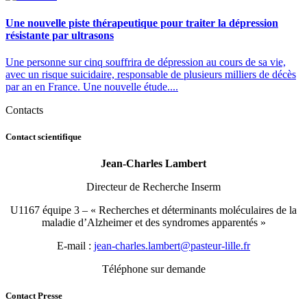
Une nouvelle piste thérapeutique pour traiter la dépression
résistante par ultrasons
Une personne sur cinq souffrira de dépression au cours de sa vie,
avec un risque suicidaire, responsable de plusieurs milliers de décès
par an en France. Une nouvelle étude....
Contacts
Contact scientifique
Jean-Charles Lambert
Directeur de Recherche Inserm
U1167 équipe 3 – « Recherches et déterminants moléculaires de la
maladie d’Alzheimer et des syndromes apparentés »
E-mail :
rf.ellil-ruetsap@trebmal.selrahc-naej
Téléphone sur demande
Contact Presse