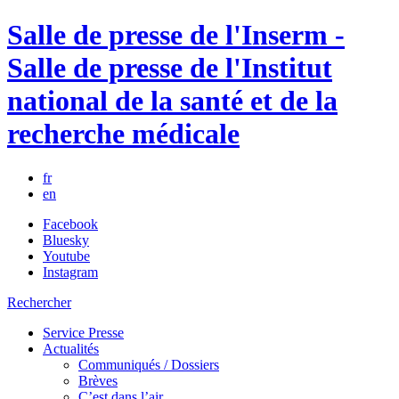
Salle de presse de l'Inserm -
Salle de presse de l'Institut
national de la santé et de la
recherche médicale
fr
en
Facebook
Bluesky
Youtube
Instagram
Rechercher
Service Presse
Actualités
Communiqués / Dossiers
Brèves
C’est dans l’air