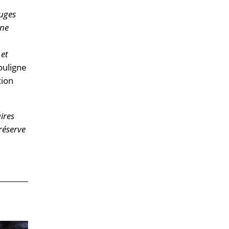
ouges
une
 et
ouligne
tion
ires
réserve