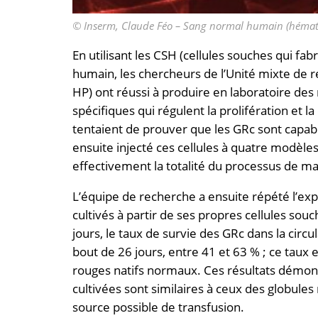
© Inserm, Claude Féo – Sang normal humain (hémat
En utilisant les CSH (cellules souches qui fa
humain, les chercheurs de l’Unité mixte de r
HP) ont réussi à produire en laboratoire des 
spécifiques qui régulent la prolifération et 
tentaient de prouver que les GRc sont capab
ensuite injecté ces cellules à quatre modèles 
effectivement la totalité du processus de ma
L’équipe de recherche a ensuite répété l’exp
cultivés à partir de ses propres cellules sou
jours, le taux de survie des GRc dans la circ
bout de 26 jours, entre 41 et 63 % ; ce taux
rouges natifs normaux. Ces résultats démontr
cultivées sont similaires à ceux des globules 
source possible de transfusion.