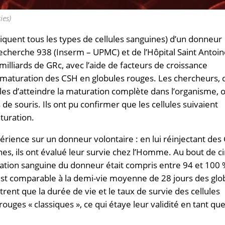
ies)
briquent tous les types de cellules sanguines) d’un donneur
echerche 938 (Inserm – UPMC) et de l’Hôpital Saint Antoin
milliards de GRc, avec l’aide de facteurs de croissance
la maturation des CSH en globules rouges. Les chercheurs, 
les d’atteindre la maturation complète dans l’organisme, 
de souris. Ils ont pu confirmer que les cellules suivaient
turation.
érience sur un donneur volontaire : en lui réinjectant des
ches, ils ont évalué leur survie chez l’Homme. Au bout de c
ulation sanguine du donneur était compris entre 94 et 100 
 est comparable à la demi-vie moyenne de 28 jours des glo
ent que la durée de vie et le taux de survie des cellules
rouges « classiques », ce qui étaye leur validité en tant qu