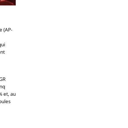
e (AP-
qui
ont
 GR
inq
% et, au
bules
e