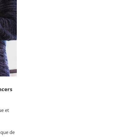
ncers
e et
nique de