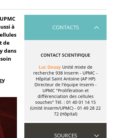
m-UPMC
ussi à
CONTACTS
ellules
t de
ay dans
CONTACT SCIENTIFIQUE
esoin
Luc Douay
Unité mixte de
recherche 938 Inserm - UPMC -
Hôpital Saint Antoine (AP HP)
gy
Directeur de l'équipe Inserm -
UPMC "Prolifération et
différenciation des cellules
souches" Tél. : 01 40 01 14 15
(Unité Inserm/UPMC) - 01 49 28 22
72 (Hôpital)
SOURCES