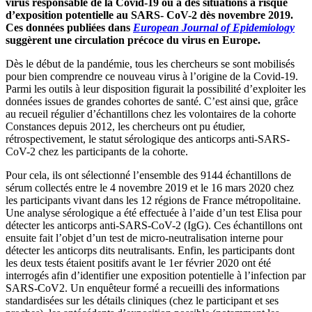
virus responsable de la Covid-19 ou à des situations à risque
d’exposition potentielle au SARS- CoV-2 dès novembre 2019.
Ces données publiées dans
European Journal of Epidemiology
suggèrent une circulation précoce du virus en Europe.
Dès le début de la pandémie, tous les chercheurs se sont mobilisés
pour bien comprendre ce nouveau virus à l’origine de la Covid-19.
Parmi les outils à leur disposition figurait la possibilité d’exploiter les
données issues de grandes cohortes de santé. C’est ainsi que, grâce
au recueil régulier d’échantillons chez les volontaires de la cohorte
Constances depuis 2012, les chercheurs ont pu étudier,
rétrospectivement, le statut sérologique des anticorps anti-SARS-
CoV-2 chez les participants de la cohorte.
Pour cela, ils ont sélectionné l’ensemble des 9144 échantillons de
sérum collectés entre le 4 novembre 2019 et le 16 mars 2020 chez
les participants vivant dans les 12 régions de France métropolitaine.
Une analyse sérologique a été effectuée à l’aide d’un test Elisa pour
détecter les anticorps anti-SARS-CoV-2 (IgG). Ces échantillons ont
ensuite fait l’objet d’un test de micro-neutralisation interne pour
détecter les anticorps dits neutralisants. Enfin, les participants dont
les deux tests étaient positifs avant le 1er février 2020 ont été
interrogés afin d’identifier une exposition potentielle à l’infection par
SARS-CoV2. Un enquêteur formé a recueilli des informations
standardisées sur les détails cliniques (chez le participant et ses