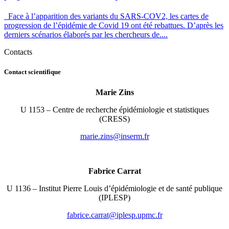
Face à l’apparition des variants du SARS-COV2, les cartes de
progression de l’épidémie de Covid 19 ont été rebattues. D’après les
derniers scénarios élaborés par les chercheurs de....
Contacts
Contact scientifique
Marie Zins
U 1153 – Centre de recherche épidémiologie et statistiques
(CRESS)
rf.mresni@sniz.eiram
Fabrice Carrat
U 1136 – Institut Pierre Louis d’épidémiologie et de santé publique
(IPLESP)
rf.cmpu.pselpi@tarrac.ecirbaf