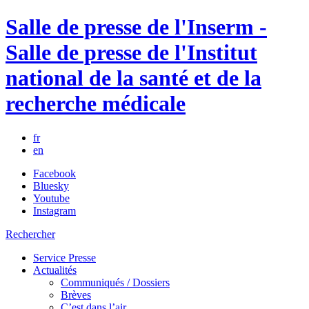
Salle de presse de l'Inserm -
Salle de presse de l'Institut
national de la santé et de la
recherche médicale
fr
en
Facebook
Bluesky
Youtube
Instagram
Rechercher
Service Presse
Actualités
Communiqués / Dossiers
Brèves
C’est dans l’air