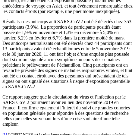
proches), les antécédents d’exposition possible (notamment les
antécédents de voyage en Asie), et tout événement remarquable chez
les contacts étroits (par exemple, une pneumonie inexpliquée).
Résultats : des anticorps anti SARS-CoV2 ont été détectés chez 353
participants (3,9%). La proportion de participants positifs étant
passée de 1,9% en novembre et 1,3% en décembre à 5,0% en
janvier, 5,2% en février et 6,7% dans la première moitié de mars.
Des anticorps neutralisants ont été détectés chez 44 participants dont
13 participants avaient été échantillonnés entre le 5 novembre 2019
et le 30 janvier 2020. 11 ont fait l’objet d’une enquête plus poussée
dont six n’ont signalé aucun symptôme au cours des semaines
précédant le prélèvement de l’échantillon. Cinq participants ont en
revanche présenté des signes de maladies respiratoires virales, et huit
ont été en contact étroit avec des personnes qui présentaient de tels
signes ou ont signalé des situations à risque d’exposition potentielle
au SARS-CoV-2.
Ce rapport suggère que la circulation du virus et l’infection par le
SARS-CoV-2 pourraient avoir eu lieu dès novembre 2019 en
France. Il confirme également l’intérêt du suivi de grandes cohortes
en population générale pour répondre à des questions de recherche
telles que celles survenant lors d’une crise sanitaire d’une telle
ampleur.
[1]
CONSTANCES est la plus large cohorte française en population générale