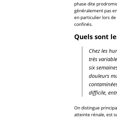
phase dite prodromi
généralement pas enc
en particulier lors d
confinés.
Quels sont l
Chez les hum
très variabl
six semaine
douleurs mu
contaminées
difficile, e
On distingue princip
atteinte rénale, est 