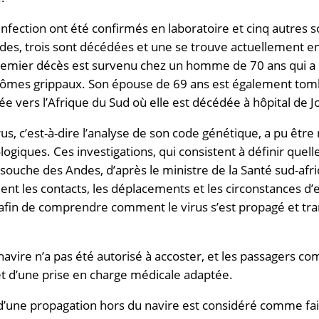
’infection ont été confirmés en laboratoire et cinq autres s
es, trois sont décédées et une se trouve actuellement en 
remier décès est survenu chez un homme de 70 ans qui a 
ômes grippaux. Son épouse de 69 ans est également tom
ée vers l’Afrique du Sud où elle est décédée à hôpital de
s, c’est-à-dire l’analyse de son code génétique, a pu être r
giques. Ces investigations, qui consistent à définir quell
la souche des Andes, d’après le ministre de la Santé sud-afri
nt les contacts, les déplacements et les circonstances d’
fin de comprendre comment le virus s’est propagé et tra
 navire n’a pas été autorisé à accoster, et les passagers
et d’une prise en charge médicale adaptée.
e d’une propagation hors du navire est considéré comme fai