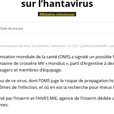
sur l’hantavirus
#Maladies infectieuses
(Salle de presse)
transmission du virus Sin Nombre. Hantavirus. © CDC/ Cynthia Goldsmith, Luan
nisation mondiale de la santé (OMS) a signalé un possible f
navire de croisière MV « Hondius », parti d’Argentine à de
ssagers et membres d’équipage.
ui de ce virus, dont l’OMS juge le risque de propagation ho
mes de l’infection, et où en est la recherche pour mieux la 
é par l’Inserm et l’ANRS MIE, agence de l’Inserm dédiée 
ntes.