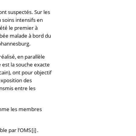
ont suspectés. Sur les
soins intensifs en
été le premier à
bée malade à bord du
 Johannesburg.
éalisé, en parallèle
e est la souche exacte
cain), ont pour objectif
exposition des
nsmis entre les
 comme les membres
ble par l’OMS
[i]
.