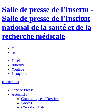
Salle de presse de l'Inserm -
Salle de presse de l'Institut
national de la santé et de la
recherche médicale
fr
en
Facebook
Bluesky
Youtube
Instagram
Rechercher
Service Presse
Actualités
Communiqués / Dossiers
Brèves
C’est dans l’air