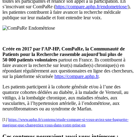
toutes les participantes et relance son appel à la participation. En
s’inscrivant sur ComPaRe (
https://compare.aphp.fr/endometriose/
),
les patientes contribuent à faire avancer la recherche médicale
publique sur leur maladie et font entendre leur voix.
Créée en 2017 par l’AP-HP, ComPaRe, la Communauté de
Patients pour la Recherche
rassemble aujourd’hui plus de
50 000 patients volontaires
partout en France. Ils contribuent à
faire avancer la recherche sur leur(s) maladie(s) chronique(s) en
répondant régulièrement aux questionnaires en ligne des chercheurs,
sur la plateforme sécurisée
https://compare.aphp.fr
.
Les patients participent à la cohorte générale et/ou à l’une des
quatorze cohortes dédiées au diabète, à la maladie de Verneuil, au
vitiligo, à la lombalgie chronique, aux maladies rénales, aux
vascularites, à l’hypertension artérielle, à l’endométriose, aux
neurofibromatoses ou au syndrome de Marfan.
[1
]
https://www.aphp.fr/contenu/etude-compare-si-vous-aviez-une-baguette-
magique-que-changeriez-vous-dans-votre-prise-en
Ces contenus pourraient aussi vous intéresser :