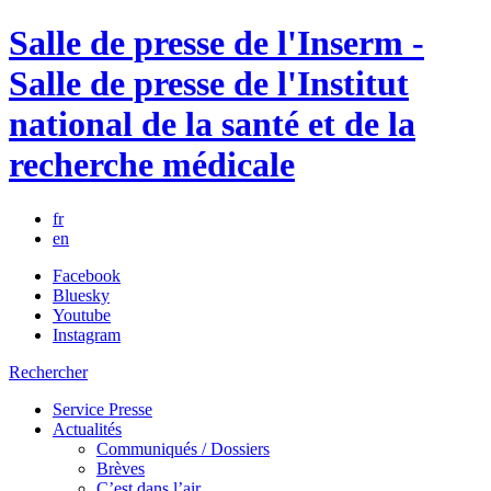
Salle de presse de l'Inserm -
Salle de presse de l'Institut
national de la santé et de la
recherche médicale
fr
en
Facebook
Bluesky
Youtube
Instagram
Rechercher
Service Presse
Actualités
Communiqués / Dossiers
Brèves
C’est dans l’air