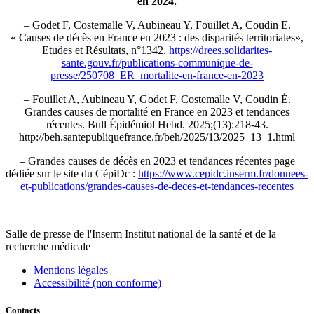
en 2024.
– Godet F, Costemalle V, Aubineau Y, Fouillet A, Coudin E.
« Causes de décès en France en 2023 : des disparités territoriales»,
Etudes et Résultats, n°1342.
https://drees.solidarites-
sante.gouv.fr/publications-communique-de-
presse/250708_ER_mortalite-en-france-en-2023
– Fouillet A, Aubineau Y, Godet F, Costemalle V, Coudin É.
Grandes causes de mortalité en France en 2023 et tendances
récentes. Bull Épidémiol Hebd. 2025;(13):218-43.
http://beh.santepubliquefrance.fr/beh/2025/13/2025_13_1.html
– Grandes causes de décès en 2023 et tendances récentes page
dédiée sur le site du CépiDc :
https://www.cepidc.inserm.fr/donnees-
et-publications/grandes-causes-de-deces-et-tendances-recentes
Salle de presse
de l'Inserm
Institut national de la santé et de la
recherche médicale
Mentions légales
Accessibilité (non conforme)
Contacts