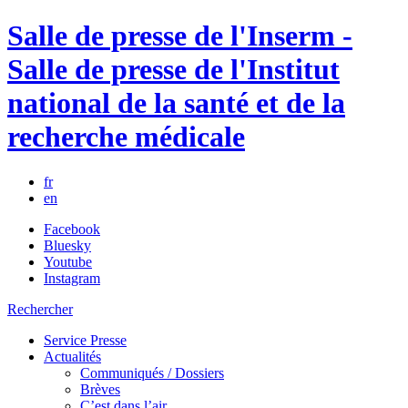
Salle de presse de l'Inserm -
Salle de presse de l'Institut
national de la santé et de la
recherche médicale
fr
en
Facebook
Bluesky
Youtube
Instagram
Rechercher
Service Presse
Actualités
Communiqués / Dossiers
Brèves
C’est dans l’air