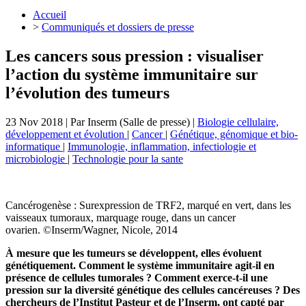
Accueil
>
Communiqués et dossiers de presse
Les cancers sous pression : visualiser
l’action du système immunitaire sur
l’évolution des tumeurs
23 Nov 2018
| Par
Inserm (Salle de presse)
|
Biologie cellulaire,
développement et évolution
|
Cancer
|
Génétique, génomique et bio-
informatique
|
Immunologie, inflammation, infectiologie et
microbiologie
|
Technologie pour la sante
Cancérogenèse : Surexpression de TRF2, marqué en vert, dans les
vaisseaux tumoraux, marquage rouge, dans un cancer
ovarien. ©Inserm/Wagner, Nicole, 2014
À mesure que les tumeurs se développent, elles évoluent
génétiquement. Comment le système immunitaire agit-il en
présence de cellules tumorales ? Comment exerce-t-il une
pression sur la diversité génétique des cellules cancéreuses ? Des
chercheurs de l’Institut Pasteur et de l’Inserm, ont capté par