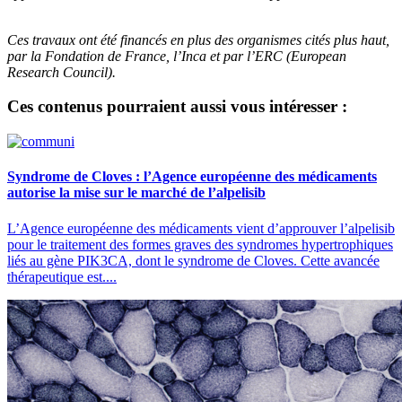
Ces travaux ont été financés en plus des organismes cités plus haut,
par la Fondation de France, l’Inca et par l’ERC (European
Research Council).
Ces contenus pourraient aussi vous intéresser :
Syndrome de Cloves : l’Agence européenne des médicaments
autorise la mise sur le marché de l’alpelisib
L’Agence européenne des médicaments vient d’approuver l’alpelisib
pour le traitement des formes graves des syndromes hypertrophiques
liés au gène PIK3CA, dont le syndrome de Cloves. Cette avancée
thérapeutique est....