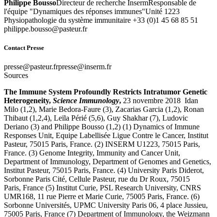
Philippe Bousso
Directeur de recherche InsermResponsable de
l'équipe "Dynamiques des réponses immunes"Unité 1223
Physiopathologie du système immunitaire +33 (0)1 45 68 85 51
rf.ruetsap@ossuob.eppilihp
Contact Presse
rf.ruetsap@esserp
rf.mresni@esserp
Sources
The Immune System Profoundly Restricts Intratumor Genetic
Heterogeneity,
Science Immunology
,
23 novembre 2018
Idan
Milo (1,2), Marie Bedora-Faure (3), Zacarias Garcia (1,2), Ronan
Thibaut (1,2,4), Leïla Périé (5,6), Guy Shakhar (7), Ludovic
Deriano (3) and Philippe Bousso (1,2) (1) Dynamics of Immune
Responses Unit, Equipe Labellisée Ligue Contre le Cancer, Institut
Pasteur, 75015 Paris, France. (2) INSERM U1223, 75015 Paris,
France. (3) Genome Integrity, Immunity and Cancer Unit,
Department of Immunology, Department of Genomes and Genetics,
Institut Pasteur, 75015 Paris, France. (4) University Paris Diderot,
Sorbonne Paris Cité, Cellule Pasteur, rue du Dr Roux, 75015
Paris, France (5) Institut Curie, PSL Research University, CNRS
UMR168, 11 rue Pierre et Marie Curie, 75005 Paris, France. (6)
Sorbonne Universités, UPMC University Paris 06, 4 place Jussieu,
75005 Paris, France (7) Department of Immunology, the Weizmann