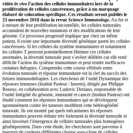
vidéo
in vivo
l’action des cellules immunitaires lors de la
prolifération de cellules cancéreuses, grâce à un marquage
élaboré de coloration spécifique. Ces résultats seront publiés le
23 novembre 2018 dans la revue
Science Immunology
.
Au fur et
à mesure de leur prolifération incontrôlée, les cellules tumorales
accumulent de nouvelles mutations et des modifications de leur
génome. Ce processus progressif implique que chez un même
patient, il existe une importante diversité génétique parmi les cellules
cancéreuses. Si les cellules du système immunitaires et notamment
les cellules T peuvent potentiellement éliminer ces cellules
anormales, la diversité tumorale peut s’avérer délétère car elle rend
difficile l’action du système immunitaire et peut rendre inefficaces
certaines thérapies. Comprendre cette course effrénée entre
évolution tumorale et réponse immunitaire est la clef du succès des
futures immunothérapies. Les chercheurs de l’unité Dynamique des
réponses immunes (Institut Pasteur / Inserm), dirigée par Philippe
Bousso, en collaboration avec Ludovic Deriano, responsable de
l’unité Intégrité du génome, immunité et cancer (Institut Pasteur) ont
étudié comment les réponses immunitaires qui se développent
spontanément contre les tumeurs modifient cette hétérogénéité
tumorale. Ils ont montré par quels mécanismes les réponses
immunitaires peuvent réduire très fortement la diversité tumorale et
ainsi favoriser l’émergence de cellules tumorales plus homogènes
génétiquement. Dans cette étude, les chercheurs sont parvenus à
marquer de couleurs différentes chaque sous-clone de cellules