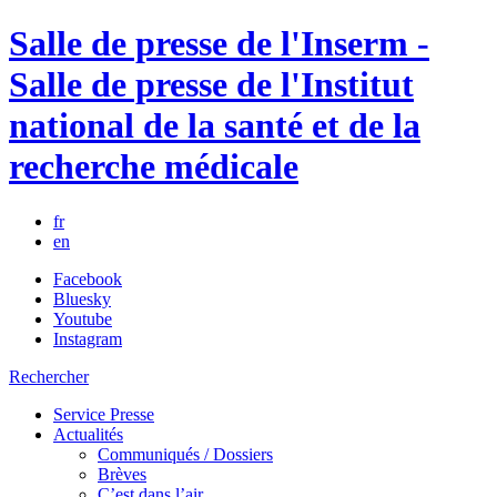
Salle de presse de l'Inserm -
Salle de presse de l'Institut
national de la santé et de la
recherche médicale
fr
en
Facebook
Bluesky
Youtube
Instagram
Rechercher
Service Presse
Actualités
Communiqués / Dossiers
Brèves
C’est dans l’air