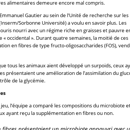
fibres alimentaires demeure encore mal compris.
Emmanuel Gautier au sein de l’Unité de recherche sur les
(Inserm/Sorbonne Université) a voulu en savoir plus. Les
souris nourri avec un régime riche en graisses et pauvre e
 « occidental ». Durant quatre semaines, la moitié de ces
ion en fibres de type fructo-oligosaccharides (FOS), ven
 que tous les animaux aient développé un surpoids, ceux a
es présentaient une amélioration de l’assimilation du gluc
trôle de la glycémie.
res
u, l’équipe a comparé les compositions du microbiote e
ux ayant reçu la supplémentation en fibres ou non.
 fibres présentaient un microbiote appauvri avec 