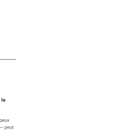
 le
ipeux
 — peut