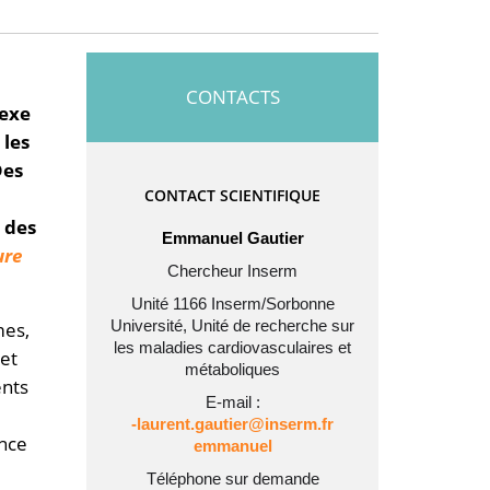
CONTACTS
lexe
 les
Des
CONTACT SCIENTIFIQUE
 des
Emmanuel Gautier
ure
Chercheur Inserm
Unité 1166 Inserm/Sorbonne
Université, Unité de recherche sur
mes,
les maladies cardiovasculaires et
 et
métaboliques
ents
E-mail :
rf.mresni@reituag.tnerual-
ance
leunamme
Téléphone sur demande