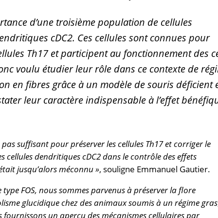
ortance d’une troisième population de cellules
endritiques cDC2. Ces cellules sont connues pour
llules Th17 et participent au fonctionnement des ce
onc voulu étudier leur rôle dans ce contexte de rég
n en fibres grâce à un modèle de souris déficient 
stater leur caractère indispensable à l’effet bénéfiq
t pas suffisant pour préserver les cellules Th17 et corriger le
es cellules dendritiques cDC2 dans le contrôle des effets
était jusqu’alors méconnu »
, souligne Emmanuel Gautier.
s de type FOS, nous sommes parvenus à préserver la flore
abolisme glucidique chez des animaux soumis à un régime gras
ous fournissons un aperçu des mécanismes cellulaires par