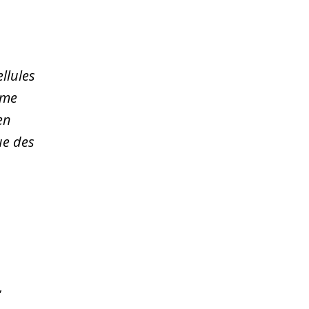
llules
ime
en
ue des
,