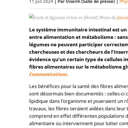
11 Juil 2024
| Par
Inserm (Salle de presse)
|
Phys
© Photo de
Janni
Le système immunitaire intestinal est un
entre alimentation et métabolisme : sans l
légumes ne peuvent participer correcteme
chercheuses et des chercheurs de l’Inse
évidence qu’un certain type de cellules i
fibres alimentaires sur le métabolisme gl
Communications
.
Les bénéfices pour la santé des fibres alimen
sont désormais bien documentés : celles-ci co
lipidique dans l’organisme et joueraient un 
travaux, les fibres seraient aidées dans leur
comprend en effet différentes populations d
alimentaire ou interviennent pour lutter cont