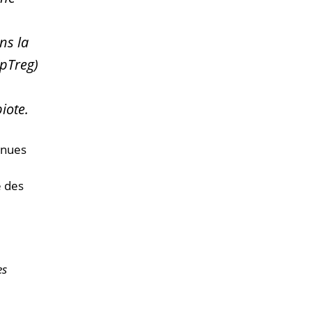
ns la
(pTreg)
iote.
enues
e des
es