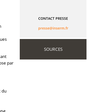
CONTACT PRESSE
n
rf.mresni@esserp
dues
SOURCES
yant
ose par
t du
une