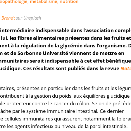
iopathologie, métabolisme, nutrition
s Brandt
sur
Unsplash
 intermédiaire indispensable dans l’association comp
ui, les fibres alimentaires présentes dans les fruits et
nt à la régulation de la glycémie dans l’organisme. 
rm et de Sorbonne Université viennent de mettre en
mmunitaires serait indispensable à cet effet bénéfique
ucidique. Ces résultats sont publiés dans la revue
Nat
taires, présentes en particulier dans les fruits et les légu
ntribuent à la gestion du poids, aux équilibres glucidique
rôle protecteur contre le cancer du côlon. Selon de précéd
 tâche par le système immunitaire intestinal. Ce dernier
e cellules immunitaires qui assurent notamment la tolér
re les agents infectieux au niveau de la paroi intestinale.