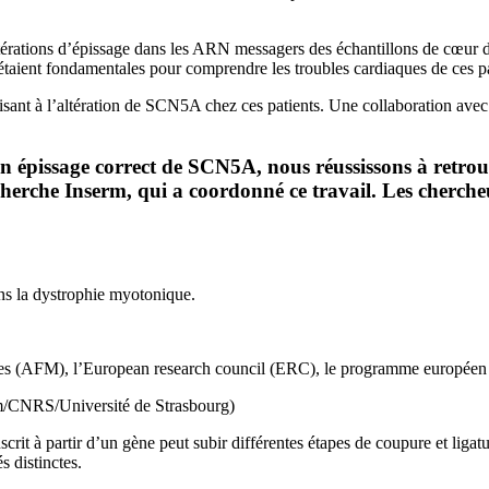
ltérations d’épissage dans les ARN messagers des échantillons de cœur de 
taient fondamentales pour comprendre les troubles cardiaques de ces pa
isant à l’altération de SCN5A chez ces patients. Une collaboration avec 
t un épissage correct de SCN5A, nous réussissons à ret
cherche Inserm, qui a coordonné ce travail. Les cherch
ns la dystrophie myotonique.
pathies (AFM), l’European research council (ERC), le programme europ
serm/CNRS/Université de Strasbourg)
crit à partir d’un gène peut subir différentes étapes de coupure et liga
s distinctes.