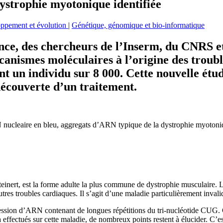
dystrophie myotonique identifiée
loppement et évolution
|
Génétique, génomique et bio-informatique
nce, des chercheurs de l’Inserm, du CNRS et
écanismes moléculaires à l’origine des troub
t un individu sur 8 000. Cette nouvelle étu
découverte d’un traitement.
N nucleaire en bleu, aggregats d’ARN typique de la dystrophie myotoni
nert, est la forme adulte la plus commune de dystrophie musculaire. Les 
tres troubles cardiaques. Il s’agit d’une maladie particulièrement inval
ession d’ARN contenant de longues répétitions du tri-nucléotide CUG. C
fectués sur cette maladie, de nombreux points restent à élucider. C’est 