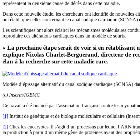
représentent la deuxième cause de décès dans cette maladie.
Dans cette nouvelle étude, les chercheurs ont identifié de nouvelles a
ont établi que celles concernant le canal sodique cardiaque (SCN5A) é
Les scientifiques ont alors éclairci les mécanismes moléculaires condu
reproduire ces altérations cardiaques dans un modèle de souris.
« La prochaine étape serait de voir si en rétablissan
explique Nicolas Charlet-Berguerand, directeur de re
élan à la recherche sur cette maladie rare.
Modèle d’épissage alternatif du canal sodique cardiaque (SCN5A) da
(c) Inserm/IGBMC
Ce travail a été financé par l’association française contre les myo
[1]
Institut de génétique et de biologie moléculaire et cellulaire (In
[2]
Chez les eucaryotes, il s’agit d’un processus par lequel l’ARN trans
la production à partir d’un même gène de protéines ayant des propriété