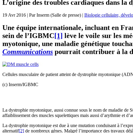
L’origine des troubles cardiaques dans la 
19 Avr 2016
| Par
Inserm (Salle de presse)
|
Biologie cellulaire, déve
Une équipe internationale, incluant en Fra
sein de l’IGBMC
[1]
lève le voile sur les m
myotonique, une maladie génétique touchan
Communications
pourrait contribuer à la 
Cellules musculaire de patient atteint de dystrophie myotonique (AD
(c) Inserm/IGBMC
La dystrophie myotonique, aussi connue sous le nom de maladie de Stei
affaiblissement des muscles squelettiques mais aussi d’arythmie et d’au
La dystrophie myotonique est due à une mutation conduisant à l’expr
alternatif
[2]
de nombreux gènes. Malgré l’importance des travaux déjà ef