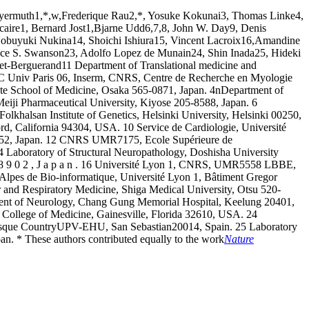
yermuth1,*,w,Frederique Rau2,*, Yosuke Kokunai3, Thomas Linke4,
icaire1, Bernard Jost1,Bjarne Udd6,7,8, John W. Day9, Denis
obuyuki Nukina14, Shoichi Ishiura15, Vincent Lacroix16,Amandine
ice S. Swanson23, Adolfo Lopez de Munain24, Shin Inada25, Hideki
t-Berguerand11 Department of Translational medicine and
 Univ Paris 06, Inserm, CNRS, Centre de Recherche en Myologie
te School of Medicine, Osaka 565-0871, Japan. 4nDepartment of
Meiji Pharmaceutical University, Kiyose 205-8588, Japan. 6
khalsan Institute of Genetics, Helsinki University, Helsinki 00250,
rd, California 94304, USA. 10 Service de Cardiologie, Université
-8552, Japan. 12 CNRS UMR7175, Ecole Supérieure de
4 Laboratory of Structural Neuropathology, Doshisha University
- 8 9 0 2 , J a p a n . 16 Université Lyon 1, CNRS, UMR5558 LBBE,
 Alpes de Bio-informatique, Université Lyon 1, Bâtiment Gregor
and Respiratory Medicine, Shiga Medical University, Otsu 520-
rtment of Neurology, Chang Gung Memorial Hospital, Keelung 20401,
, College of Medicine, Gainesville, Florida 32610, USA. 24
asque CountryUPV-EHU, San Sebastian20014, Spain. 25 Laboratory
n. * These authors contributed equally to the work
Nature