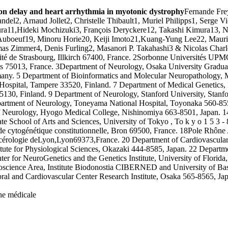
ion delay and heart arrhythmia in myotonic dystrophy
Fernande Fre
el2, Arnaud Jollet2, Christelle Thibault1, Muriel Philipps1, Serge V
a11,Hideki Mochizuki3, François Deryckere12, Takashi Kimura13, N
r Auboeuf19, Minoru Horie20, Keiji Imoto21,Kuang-Yung Lee22, Maur
 Zimmer4, Denis Furling2, Masanori P. Takahashi3 & Nicolas Charle
 Strasbourg, Illkirch 67400, France. 2Sorbonne Universités UPMC
s 75013, France. 3Department of Neurology, Osaka University Gradua
rmany. 5 Department of Bioinformatics and Molecular Neuropathology, 
spital, Tampere 33520, Finland. 7 Department of Medical Genetics, Fol
5130, Finland. 9 Department of Neurology, Stanford University, Stanfo
Department of Neurology, Toneyama National Hospital, Toyonaka 560
 of Neurology, Hyogo Medical College, Nishinomiya 663-8501, Japan. 1
e School of Arts and Sciences, University of Tokyo , To k y o 1 5 3 
de cytogénétique constitutionnelle, Bron 69500, France. 18Pole Rhône
érologie deLyon,Lyon69373,France. 20 Department of Cardiovascular 
titute for Physiological Sciences, Okazaki 444-8585, Japan. 22 Depa
r for NeuroGenetics and the Genetics Institute, University of Florida
science Area, Institute Biodonostia CIBERNED and University of B
l and Cardiovascular Center Research Institute, Osaka 565-8565, Japa
che médicale