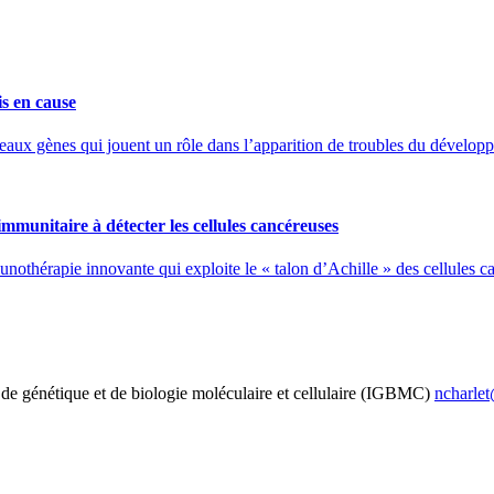
s en cause
veaux gènes qui jouent un rôle dans l’apparition de troubles du développ
munitaire à détecter les cellules cancéreuses
hérapie innovante qui exploite le « talon d’Achille » des cellules can
 de génétique et de biologie moléculaire et cellulaire (IGBMC)
rf.cmbg