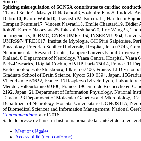
Sources
Splicing misregulation of SCN5A contributes to cardiac-conduct
Chantal Sellier1, Masayuki Nakamori3,Yoshihiro Kino5, Ludovic Arand
Duboc10, Karim Wahbi10, Tsuyoshi Matsumura11, Harutoshi Fujimur
Campan Fournier17, Vincent Navratil18, Emilie Chautard19, Didie
Itoh20, Kazuo Nakazawa25,Takashi Ashihara20, Eric Wang23, Thomas
neurogenetics, IGBMC, CNRS UMR7104, INSERM U964, Université de
UMRS974/FRE3617, Institut de Myologie, GH Pitié-Salpêtrière, Pari
Physiology, Friedrich Schiller U niversity Hospital, Jena 07743, Ge
Neuromuscular Research Center, Tampere University and University Ho
Finland. 8 Department of Neurology, Vaasa Central Hospital, Vaasa 6
Paris-Descartes, Hôpital Cochin, AP-HP, Paris 75014, France. 11 
Biotechnologies de Strasbourg, Illkirch 67400, France. 13 Division
Graduate School of Brain Science, Kyoto 610-0394, Japan. 15Graduat
Villeurbanne 69622, France. 17Hospices civils de Lyon, Laboratoire 
Mendel, Villeurbanne 69100, France. 19Centre de Recherche en Canc
2192, Japan. 21 Department of Information Physiology, National Ins
Taiwan. 23 Department of Molecular Genetics and Microbiology, Cente
Department of Neurology, Hospital Universitario DONOSTIA, Neuro
of Biomedical Sciences and Information Management, National Cerebra
Communications
, avril 2016
Salle de presse
de l'Inserm
Institut national de la santé et de la recher
Mentions légales
Accessibilité (non conforme)