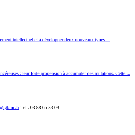
ement intellectuel et à développer deux nouveaux types....
céreuses : leur forte propension à accumuler des mutations. Cette....
i@telrahcn
Tel : 03 88 65 33 09