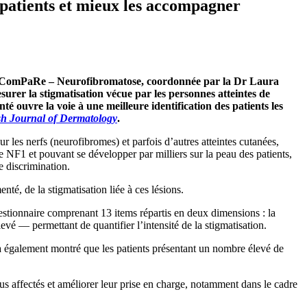
 patients et mieux les accompagner
rte ComPaRe – Neurofibromatose, coordonnée par la
Dr Laura
rer la stigmatisation vécue par les personnes atteintes de
nté ouvre la voie à une meilleure identification des patients les
ish Journal of Dermatology
.
 les nerfs (neurofibromes) et parfois d’autres atteintes cutanées,
NF1 et pouvant se développer par milliers sur la peau des patients,
e discrimination.
nté, de la stigmatisation liée à ces lésions.
estionnaire comprenant 13 items répartis en deux dimensions : la
levé — permettant de quantifier l’intensité de la stigmatisation.
e a également montré que les patients présentant un nombre élevé de
lus affectés et améliorer leur prise en charge, notamment dans le cadre