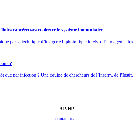
lules cancéreuses et alerter le système immunitaire
que par la technique d’imagerie biphotonique in vivo. En magenta, les ce
ions ?
tôt que par injection ? Une équipe de chercheurs de l’Inserm, de l’Instit
AP-HP
contact mail