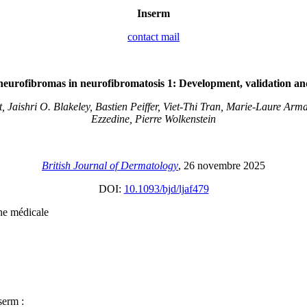
Inserm
contact mail
 neurofibromas in neurofibromatosis 1: Development, validation a
t, Jaishri O. Blakeley, Bastien Peiffer, Viet-Thi Tran, Marie-Laure Ar
Ezzedine, Pierre Wolkenstein
British Journal of Dermatology
, 26 novembre 2025
DOI:
10.1093/bjd/ljaf479
che médicale
serm :