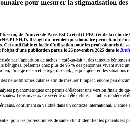
onnaire pour mesurer la stigmatisation des
’Inserm, de l’université Paris-Est Créteil (UPEC) et de la coho
 cNF-PUSH-D. Il s’agit du premier questionnaire permettant de mesu
et outil fiable et facile d’utilisation pour les professionnels de sa
it l’objet d’une publication parue le 26 novembre 2025 dans le
Brit
ée par l’apparition de taches « café-au-lait », des tumeurs bénignes sur
s bénignes, présentes chez plus de 95 % des personnes vivant avec une 
idien, l’image de soi et le regard social, jusqu’à générer des situations d
ité des neurofibromes cutanés afin de mesurer l’impact, encore peu docume
nalyses psychométriques ont permis d’élaborer une version finale du qu
 sociales. Trois niveaux de sévérité ont été définis — faible, modéré et é
américains, confirmant sa validité dans un contexte international. L’étud
iel pour les professionnels de santé afin d’identifier les patients les p