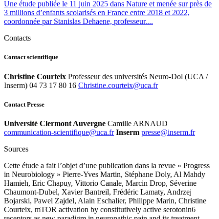
Une étude publiée le 11 juin 2025 dans Nature et menée sur près de
3 millions d’enfants scolarisés en France entre 2018 et 2022,
coordonnée par Stanislas Dehaene, professeur....
Contacts
Contact scientifique
Christine Courteix
Professeur des universités Neuro-Dol (UCA /
Inserm) 04 73 17 80 16
rf.acu@xietruoc.enitsirhC
Contact Presse
Université Clermont Auvergne
Camille ARNAUD
rf.acu@euqifitneics-noitacinummoc
Inserm
rf.mresni@esserp
Sources
Cette étude a fait l’objet d’une publication dans la revue « Progress
in Neurobiology » Pierre-Yves Martin, Stéphane Doly, Al Mahdy
Hamieh, Eric Chapuy, Vittorio Canale, Marcin Drop, Séverine
Chaumont-Dubel, Xavier Bantreil, Frédéric Lamaty, Andrzej
Bojarski, Pawel Zajdel, Alain Eschalier, Philippe Marin, Christine
Courteix, mTOR activation by constitutively active serotonin6
receptors as new paradigm in neuropathic pain and its treatment,