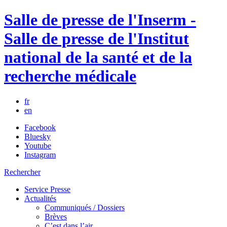
Salle de presse de l'Inserm -
Salle de presse de l'Institut
national de la santé et de la
recherche médicale
fr
en
Facebook
Bluesky
Youtube
Instagram
Rechercher
Service Presse
Actualités
Communiqués / Dossiers
Brèves
C’est dans l’air