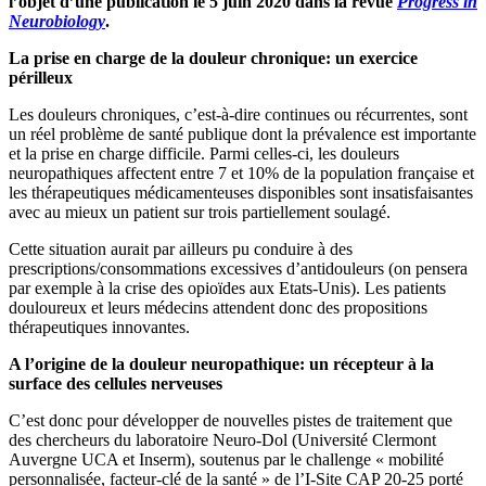
l’objet d’une publication le 5 juin 2020 dans la revue
Progress in
Neurobiology
.
La prise en charge de la douleur chronique: un exercice
périlleux
Les douleurs chroniques, c’est-à-dire continues ou récurrentes, sont
un réel problème de santé publique dont la prévalence est importante
et la prise en charge difficile. Parmi celles-ci, les douleurs
neuropathiques affectent entre 7 et 10% de la population française et
les thérapeutiques médicamenteuses disponibles sont insatisfaisantes
avec au mieux un patient sur trois partiellement soulagé.
Cette situation aurait par ailleurs pu conduire à des
prescriptions/consommations excessives d’antidouleurs (on pensera
par exemple à la crise des opioïdes aux Etats-Unis). Les patients
douloureux et leurs médecins attendent donc des propositions
thérapeutiques innovantes.
A l’origine de la douleur neuropathique: un récepteur à la
surface des cellules nerveuses
C’est donc pour développer de nouvelles pistes de traitement que
des chercheurs du laboratoire Neuro-Dol (Université Clermont
Auvergne UCA et Inserm), soutenus par le challenge « mobilité
personnalisée, facteur-clé de la santé » de l’I-Site CAP 20-25 porté