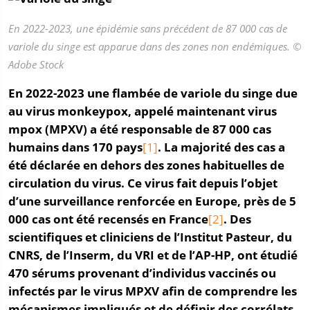
En 2022-2023, une épidémie sans précédent de 87 000 cas de
variole du singe est apparue dans des zones non endémiques. ©
Adobe Stock
En 2022-2023 une flambée de variole du singe due
au virus monkeypox, appelé maintenant virus
mpox (MPXV) a été responsable de 87 000 cas
humains dans 170 pays
[1]
. La majorité des cas a
été déclarée en dehors des zones habituelles de
circulation du virus. Ce virus fait depuis l’objet
d’une surveillance renforcée en Europe, près de 5
000 cas ont été recensés en France
[2]
. Des
scientifiques et cliniciens de l’Institut Pasteur, du
CNRS, de l’Inserm, du VRI et de l’AP-HP, ont étudié
470 sérums provenant d’individus vaccinés ou
infectés par le virus MPXV afin de comprendre les
mécanismes impliqués et de définir des corrélats