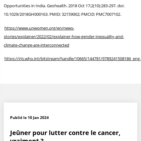
Opportunities in India. Geohealth. 2018 Oct 17;2(10):283-297. doi:
10.1029/2018GH000163. PMID: 32159002; PMCID: PMC7007102.
https://www.unwomen.org/en/news-
stories/explainer/2022/02/explainer-how-gender-inequality-and-
climate-change-are-interconnected
https://iris.who.int/bitstream/handle/10665/144781/9789241508186_eng
Publié le 10 Jan 2024
Jeûner pour lutter contre le cancer,
vraiment ?