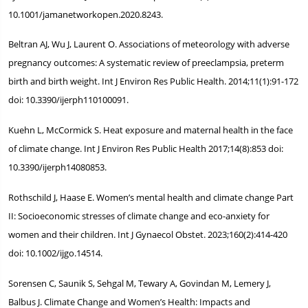
10.1001/jamanetworkopen.2020.8243.
Beltran AJ, Wu J, Laurent O. Associations of meteorology with adverse
pregnancy outcomes: A systematic review of preeclampsia, preterm
birth and birth weight. Int J Environ Res Public Health. 2014;11(1):91-172
doi: 10.3390/ijerph110100091.
Kuehn L, McCormick S. Heat exposure and maternal health in the face
of climate change. Int J Environ Res Public Health 2017;14(8):853 doi:
10.3390/ijerph14080853.
Rothschild J, Haase E. Women’s mental health and climate change Part
II: Socioeconomic stresses of climate change and eco-anxiety for
women and their children. Int J Gynaecol Obstet. 2023;160(2):414-420
doi: 10.1002/ijgo.14514.
Sorensen C, Saunik S, Sehgal M, Tewary A, Govindan M, Lemery J,
Balbus J. Climate Change and Women’s Health: Impacts and