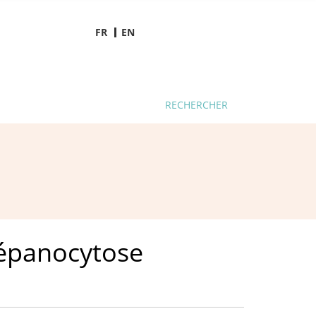
FR
EN
RECHERCHER
drépanocytose