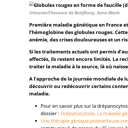
©Inserm/Chevance de Boisfleury, Anne-Marie
Première maladie génétique en France et
l’
hémoglobine
des globules rouges. Cett
anémie, des crises douloureuses et un ris
Si les traitements actuels ont permis d’
affectés, ils restent encore limités. La r
traiter la maladie à la source, là où naiss
A l’approche de la journée mondiale de l
découvrir ou redécouvrir certains conten
maladie.
Pour en savoir plus sur la drépanocytose
dossier :
Drépanocytose, La maladie gén
Une thérapie génique prometteuse cont