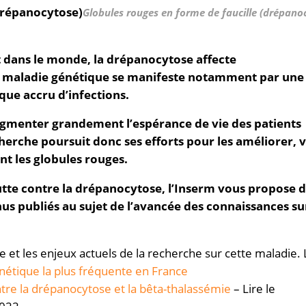
Globules rouges en forme de faucille (drépano
 dans le monde, la drépanocytose affecte
e maladie génétique se manifeste notamment par une
que accru d’infections.
augmenter grandement l’espérance de vie des patients
echerche poursuit donc ses efforts pour les améliorer, 
ent les globules rouges.
utte contre la drépanocytose, l’Inserm vous propose 
us publiés au sujet de l’avancée des connaissances su
 et les enjeux actuels de la recherche sur cette maladie. L
étique la plus fréquente en France
re la drépanocytose et la bêta-thalassémie
– Lire le