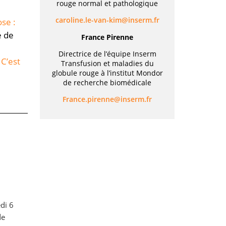
rouge normal et pathologique
rf.mresni@mik-nav-el.enilorac
se :
 de
France Pirenne
Directrice de l’équipe Inserm
 C’est
Transfusion et maladies du
globule rouge à l’institut Mondor
de recherche biomédicale
rf.mresni@ennerip.ecnarF
di 6
de