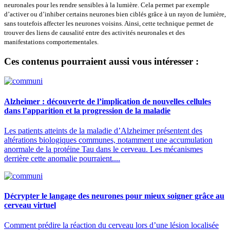
neuronales pour les rendre sensibles à la lumière. Cela permet par exemple
d’activer ou d’inhiber certains neurones bien ciblés grâce à un rayon de lumière,
sans toutefois affecter les neurones voisins. Ainsi, cette technique permet de
trouver des liens de causalité entre des activités neuronales et des
manifestations comportementales.
Ces contenus pourraient aussi vous intéresser :
Alzheimer : découverte de l’implication de nouvelles cellules
dans l’apparition et la progression de la maladie
Les patients atteints de la maladie d’Alzheimer présentent des
altérations biologiques communes, notamment une accumulation
anormale de la protéine Tau dans le cerveau. Les mécanismes
derrière cette anomalie pourraient....
Décrypter le langage des neurones pour mieux soigner grâce au
cerveau virtuel
Comment prédire la réaction du cerveau lors d’une lésion localisée