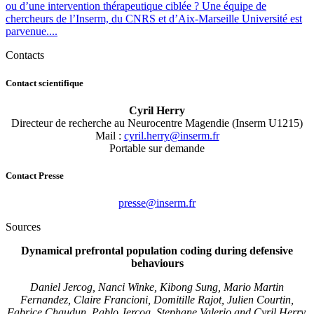
ou d’une intervention thérapeutique ciblée ? Une équipe de
chercheurs de l’Inserm, du CNRS et d’Aix-Marseille Université est
parvenue....
Contacts
Contact scientifique
Cyril Herry
Directeur de recherche au Neurocentre Magendie (Inserm U1215)
Mail :
rf.mresni@yrreh.liryc
Portable sur demande
Contact Presse
rf.mresni@esserp
Sources
Dynamical prefrontal population coding during defensive
behaviours
Daniel Jercog, Nanci Winke, Kibong Sung, Mario Martin
Fernandez, Claire Francioni, Domitille Rajot, Julien Courtin,
Fabrice Chaudun, Pablo Jercog, Stephane Valerio and Cyril Herry.