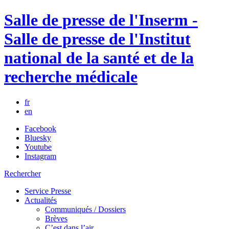
Salle de presse de l'Inserm -
Salle de presse de l'Institut
national de la santé et de la
recherche médicale
fr
en
Facebook
Bluesky
Youtube
Instagram
Rechercher
Service Presse
Actualités
Communiqués / Dossiers
Brèves
C’est dans l’air