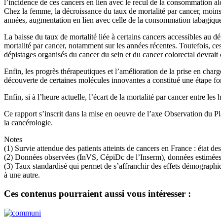
l’incidence de ces cancers en lien avec le recul de la consommation a
Chez la femme, la décroissance du taux de mortalité par cancer, moins
années, augmentation en lien avec celle de la consommation tabagique
La baisse du taux de mortalité liée à certains cancers accessibles au dé
mortalité par cancer, notamment sur les années récentes. Toutefois, ce
dépistages organisés du cancer du sein et du cancer colorectal devrait c
Enfin, les progrès thérapeutiques et l’amélioration de la prise en charg
découverte de certaines molécules innovantes a constitué une étape fo
Enfin, si à l’heure actuelle, l’écart de la mortalité par cancer entre 
Ce rapport s’inscrit dans la mise en oeuvre de l’axe Observation du P
la cancérologie.
Notes
(1) Survie attendue des patients atteints de cancers en France : état des
(2) Données observées (InVS, CépiDc de l’Inserm), données estimée
(3) Taux standardisé qui permet de s’affranchir des effets démographi
à une autre.
Ces contenus pourraient aussi vous intéresser :