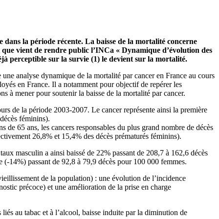
dans la période récente. La baisse de la mortalité concerne
ort que vient de rendre public l’INCa « Dynamique d’évolution des
 perceptible sur la survie (1) le devient sur la mortalité.
ente une analyse dynamique de la mortalité par cancer en France au cours
loyés en France. Il a notamment pour objectif de repérer les
ns à mener pour soutenir la baisse de la mortalité par cancer.
s de la période 2003-2007. Le cancer représente ainsi la première
décès féminins).
ns de 65 ans, les cancers responsables du plus grand nombre de décès
ectivement 26,8% et 15,4% des décès prématurés féminins).
e taux masculin a ainsi baissé de 22% passant de 208,7 à 162,6 décès
te (-14%) passant de 92,8 à 79,9 décès pour 100 000 femmes.
eillissement de la population) : une évolution de l’incidence
ostic précoce) et une amélioration de la prise en charge
liés au tabac et à l’alcool, baisse induite par la diminution de