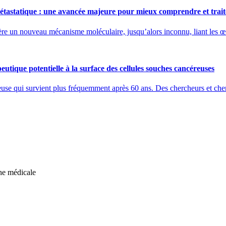
astatique : une avancée majeure pour mieux comprendre et traite
ère un nouveau mécanisme moléculaire, jusqu’alors inconnu, liant les œs
utique potentielle à la surface des cellules souches cancéreuses
use qui survient plus fréquemment après 60 ans. Des chercheurs et cherc
che médicale