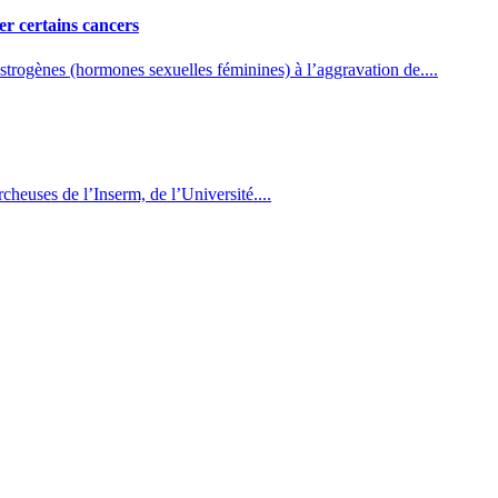
r certains cancers
trogènes (hormones sexuelles féminines) à l’aggravation de....
heuses de l’Inserm, de l’Université....