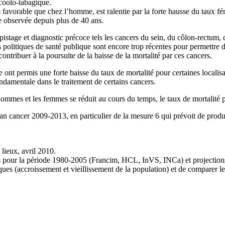
lcoolo-tabagique.
 favorable que chez l’homme, est ralentie par la forte hausse du taux f
 observée depuis plus de 40 ans.
pistage et diagnostic précoce tels les cancers du sein, du côlon-rectum, 
s politiques de santé publique sont encore trop récentes pour permettre 
ontribuer à la poursuite de la baisse de la mortalité par ces cancers.
e ont permis une forte baisse du taux de mortalité pour certaines localisa
ndamentale dans le traitement de certains cancers.
les hommes et les femmes se réduit au cours du temps, le taux de mortalit
lan cancer 2009-2013, en particulier de la mesure 6 qui prévoit de prod
 lieux, avril 2010.
s pour la période 1980-2005 (Francim, HCL, InVS, INCa) et projectio
ques (accroissement et vieillissement de la population) et de comparer 