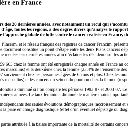
élère en France
s des 20 dernières années, avec notamment un recul qui s’accentue 
s d’âge, toutes les régions, à des degrés divers qu’analyse le rapp
’approche globale de lutte contre le cancer réalisée en France, déjà
VS, l’Inserm, et le réseau français des registres de cancer Francim, prés
 Ce document constitue un point d’étape entre les deux Plans cancers dép
e menées ces dernières années afin d’éclairer les décideurs sur les actio
 663 chez la femme ont été enregistrés chaque année en France au cour
ès masculins) et la deuxième chez la femme (23,4% de l’ensemble des 
7 surviennent chez les personnes âgées de 65 ans et plus. Chez les moi
s masculins) et les cancers du sein et du poumon chez la femme (resp
 confondus a diminué si l’on compare les périodes 1983-87 et 2003-07. L
dernières années. Le taux féminin a diminué de manière moins importan
 indépendants des seules évolutions démographiques (accroissement et vi
la prise en charge diagnostique (effet d’un éventuel dépistage ou diagn
rtie attribuée à la baisse importante de la mortalité de certains cancers 