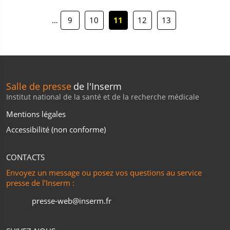
…
9
10
11
12
13
Salle de presse
de l'Inserm
Institut national de la santé et de la recherche médicale
Mentions légales
Accessibilité (non conforme)
CONTACTS
Envoyez un message ou posez vos questions au service
presse de l’Inserm :
presse-web@inserm.fr