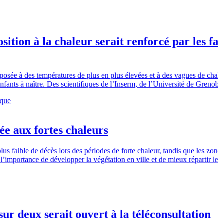
osition à la chaleur serait renforcé par les
osée à des températures de plus en plus élevées et à des vagues de chal
nfants à naître. Des scientifiques de l’Inserm, de l’Université de Greno
ique
iée aux fortes chaleurs
us faible de décès lors des périodes de forte chaleur, tandis que les zone
l’importance de développer la végétation en ville et de mieux répartir les
sur deux serait ouvert à la téléconsultation