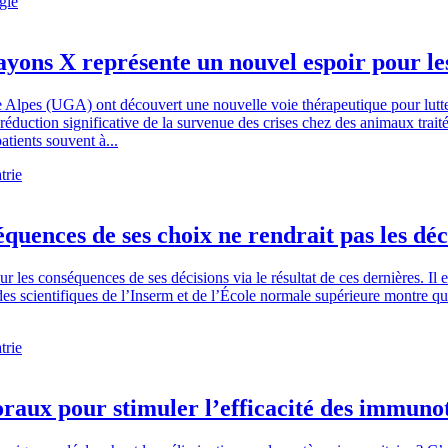
gie
rayons X représente un nouvel espoir pour le
 Alpes (UGA) ont découvert une nouvelle voie thérapeutique pour lutter
éduction significative de la survenue des crises chez des animaux trait
atients souvent à...
trie
équences de ses choix ne rendrait pas les déc
ur les conséquences de ses décisions via le résultat de ces dernières. 
es scientifiques de l’Inserm et de l’École normale supérieure montre que
trie
aux pour stimuler l’efficacité des immuno