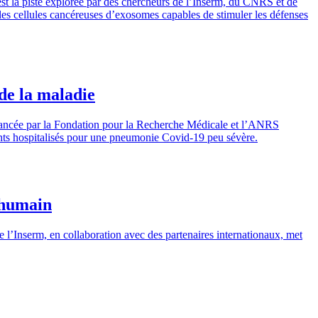
est la piste explorée par des chercheurs de l’Inserm, du CNRS et de
les cellules cancéreuses d’exosomes capables de stimuler les défenses
de la maladie
inancée par la Fondation pour la Recherche Médicale et l’ANRS
ents hospitalisés pour une pneumonie Covid-19 peu sévère.
e humain
’Inserm, en collaboration avec des partenaires internationaux, met