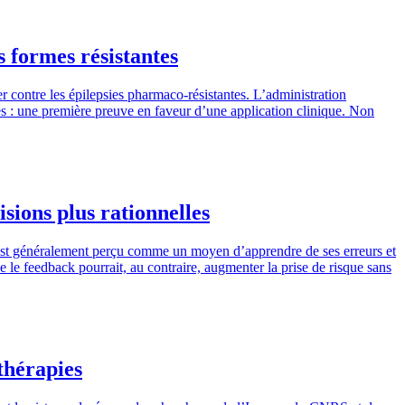
s formes résistantes
 contre les épilepsies pharmaco-résistantes. L’administration
és : une première preuve en faveur d’une application clinique. Non
isions plus rationnelles
Il est généralement perçu comme un moyen d’apprendre de ses erreurs et
 le feedback pourrait, au contraire, augmenter la prise de risque sans
thérapies