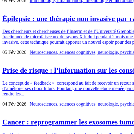
09 Fév 2026 |
Immunologie, inflammation, infectiologie et microbiolo
Épilepsie : une thérapie non invasive par 
Des chercheurs et chercheuses de l’Inserm et de l’Université Grenoble
fractionnée de microfaisceaux de rayons X induit pendant 2 mois une r
invasive, cette technique pourrait apporter un nouvel espoir pour des p
05 Fév 2026 |
Neurosciences, sciences cognitives, neurologie, psychia
Prise de risque : l’information sur les cons
Le concept de « feedback », correspond au fait de recevoir un retour s
d’améliorer ses choix futurs. Pourtant, une nouvelle étude menée par d
rendre les...
04 Fév 2026 |
Neurosciences, sciences cognitives, neurologie, psychia
Cancer : reprogrammer les exosomes tumor