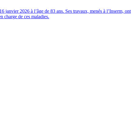
16 janvier 2026 à l’âge de 83 ans. Ses travaux, menés à l’Inserm, ont
en charge de ces maladies.