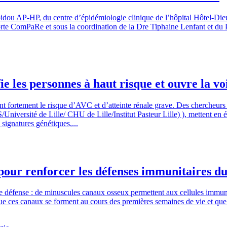
ou AP-HP, du centre d’épidémiologie clinique de l’hôpital Hôtel-Dieu 
 ComPaRe et sous la coordination de la Dre Tiphaine Lenfant et du Pr Vi
ie les personnes à haut risque et ouvre la v
ant fortement le risque d’AVC et d’atteinte rénale grave. Des chercheurs
iversité de Lille/ CHU de Lille/Institut Pasteur Lille) ), mettent en é
signatures génétiques,...
 pour renforcer les défenses immunitaires d
e défense : de minuscules canaux osseux permettent aux cellules immun
e ces canaux se forment au cours des premières semaines de vie et que l