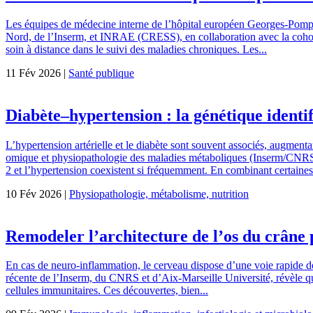
Les équipes de médecine interne de l’hôpital européen Georges-Pompid
Nord, de l’Inserm, et INRAE (CRESS), en collaboration avec la cohorte
soin à distance dans le suivi des maladies chroniques. Les...
11 Fév 2026 |
Santé publique
Diabète–hypertension : la génétique identif
L’hypertension artérielle et le diabète sont souvent associés, augment
omique et physiopathologie des maladies métaboliques (Inserm/CNRS/Un
2 et l’hypertension coexistent si fréquemment. En combinant certaines 
10 Fév 2026 |
Physiopathologie, métabolisme, nutrition
Remodeler l’architecture de l’os du crâne
En cas de neuro-inflammation, le cerveau dispose d’une voie rapide d
récente de l’Inserm, du CNRS et d’Aix-Marseille Université, révèle qu
cellules immunitaires. Ces découvertes, bien...