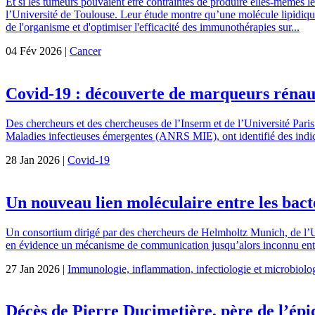
Et si les tumeurs pouvaient être contraintes de produire elles-mêmes l
l’Université de Toulouse. Leur étude montre qu’une molécule lipidique
de l'organisme et d'optimiser l'efficacité des immunothérapies sur...
04 Fév 2026 |
Cancer
Covid-19 : découverte de marqueurs rénaux 
Des chercheurs et des chercheuses de l’Inserm et de l’Université Par
Maladies infectieuses émergentes (ANRS MIE), ont identifié des indic
28 Jan 2026 |
Covid-19
Un nouveau lien moléculaire entre les bact
Un consortium dirigé par des chercheurs de Helmholtz Munich, de l’U
en évidence un mécanisme de communication jusqu’alors inconnu entre l
27 Jan 2026 |
Immunologie, inflammation, infectiologie et microbiolo
Décès de Pierre Ducimetière, père de l’épi