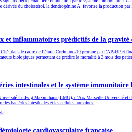
es signaux déclenchant leur élimination par le système immunitaire ? C’
 dérivée du cholestérol, la dendrogénine A, favorise la production par 
et inflammatoires prédictifs de la gravité 
is Cité, dans le cadre de l’étude Corimuno-19 promue par l’AP-HP et f
ateurs biologiques permettant de prédire la mortalité à 3 mois des pati
éries intestinales et le système immunitair
niversité Ludwig Maximilians (LMU), d’Aix Marseille Université et de l
es bactéries intestinales et les cellules humaines.
gie
démiologie cardiovasculaire française