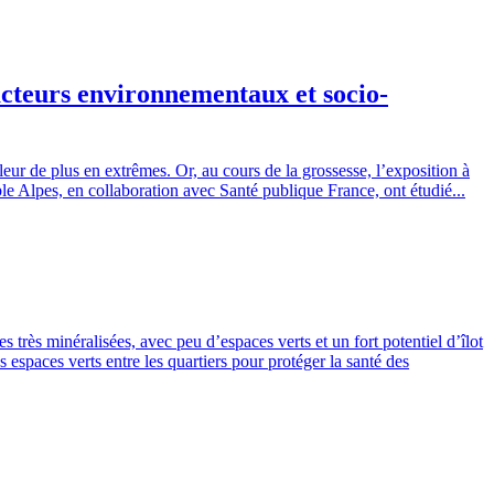
 facteurs environnementaux et socio-
eur de plus en extrêmes. Or, au cours de la grossesse, l’exposition à
ble Alpes, en collaboration avec Santé publique France, ont étudié...
s très minéralisées, avec peu d’espaces verts et un fort potentiel d’îlot
 espaces verts entre les quartiers pour protéger la santé des