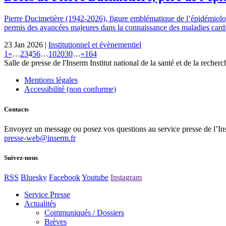
Pierre Ducimetière (1942-2026), figure emblématique de l’épidémiologi
permis des avancées majeures dans la connaissance des maladies cardio
23 Jan 2026 |
Institutionnel et évènementiel
1
«
…
2
3
4
5
6
…
10
20
30
…
»
164
Salle de presse
de l'Inserm
Institut national de la santé et de la recher
Mentions légales
Accessibilité (non conforme)
Contacts
Envoyez un message ou posez vos questions au service presse de l’In
presse-web@inserm.fr
Suivez-nous
RSS
Bluesky
Facebook
Youtube
Instagram
Service Presse
Actualités
Communiqués / Dossiers
Brèves