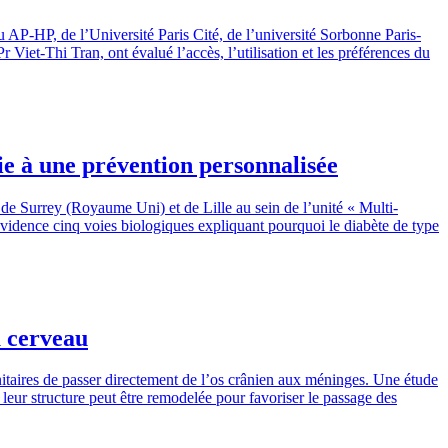
AP-HP, de l’Université Paris Cité, de l’université Sorbonne Paris-
et-Thi Tran, ont évalué l’accès, l’utilisation et les préférences du
oie à une prévention personnalisée
 de Surrey (Royaume Uni) et de Lille au sein de l’unité « Multi-
vidence cinq voies biologiques expliquant pourquoi le diabète de type
u cerveau
itaires de passer directement de l’os crânien aux méninges. Une étude
eur structure peut être remodelée pour favoriser le passage des