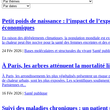
Petit poids de naissance : l’impact de l’exp
économiques
En raison des dérèglements climatiques, la population mondiale est exp
la chaleur peut être nocive pour la santé des femmes enceintes et des e
24 Fév 2026 |
Bases moléculaires et structurales du vivant
Santé publ
À Paris, les arbres atténuent la mortalité l
À Paris, les arrondissements les plus végétalisés présentent un risque pl
de chaleur urbain, sont les plus exposées. Les scientifiques soulignent 
Parisiennes et...
16 Fév 2026 |
Santé publique
Suivi des maladies chroniques : un patient 